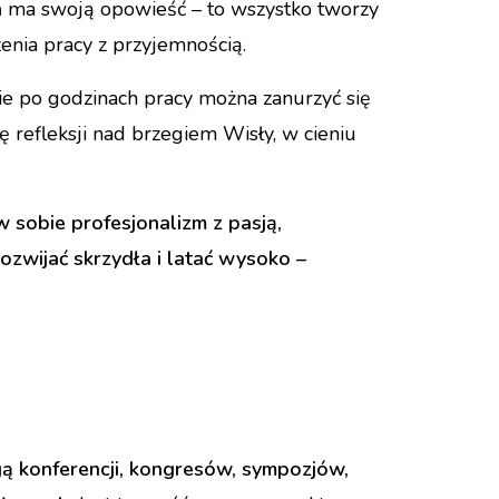
eń ma swoją opowieść – to wszystko tworzy
nia pracy z przyjemnością.
zie po godzinach pracy można zanurzyć się
lę refleksji nad brzegiem Wisły, w cieniu
w sobie profesjonalizm z pasją,
rozwijać skrzydła i latać wysoko –
ugą konferencji, kongresów, sympozjów,