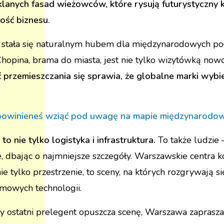
szklanych fasad wieżowców, które rysują futurystyczny 
ość biznesu.
 stała się naturalnym hubem dla międzynarodowych połą
hopina, brama do miasta, jest nie tylko wizytówką nowo
ć przemieszczania się sprawia, że globalne marki wyb
 powinieneś wziąć pod uwagę na mapie międzynarodo
to nie tylko logistyka i infrastruktura.
To także ludzie –
dbając o najmniejsze szczegóły. Warszawskie centra k
e tylko przestrzenie, to sceny, na których rozgrywają si
omowych technologii.
y ostatni prelegent opuszcza scenę, Warszawa zaprasza