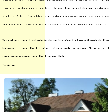
pokoi w internecie. – To idealne połączenie, pozwalające zyskać zarówno większą sprzedaż, jak
i lojalność i zaufanie naszych klientów – tłumaczy
Magdalena Łakomska
, koordynująca
projekt Save&Stay. – Z satysfakcją notujemy dynamiczny wzrost popularności właśnie tego
kanału dystrybucji, porównywalny z największymi systemami rezerwacji online – podkreśla.
W skład sieci Qubus Hotel wchodzi obecnie trzynaście 3- i 4-gwiazdkowych obiektów.
Najnowszy – Qubus Hotel Gdańsk – otwarty został w czerwcu. Na przyszły rok
zaplanowano otwarcie Qubus Hotel Bielsko – Biała.
Źródło: PR