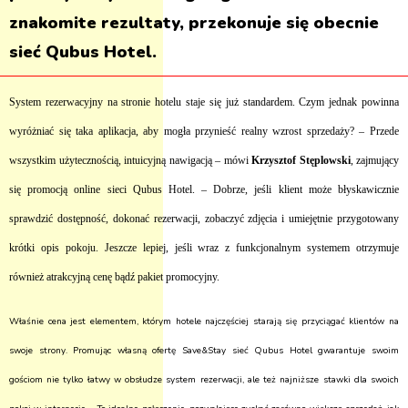
znakomite rezultaty, przekonuje się obecnie
sieć Qubus Hotel.
System rezerwacyjny na stronie hotelu staje się już standardem. Czym jednak powinna
wyróżniać się taka aplikacja, aby mogła przynieść realny wzrost sprzedaży? – Przede
wszystkim użytecznością, intuicyjną nawigacją – mówi
Krzysztof Stęplowski
, zajmujący
się promocją online sieci Qubus Hotel. – Dobrze, jeśli klient może błyskawicznie
sprawdzić dostępność, dokonać rezerwacji, zobaczyć zdjęcia i umiejętnie przygotowany
krótki opis pokoju. Jeszcze lepiej, jeśli wraz z funkcjonalnym systemem otrzymuje
również atrakcyjną cenę bądź pakiet promocyjny.
Właśnie cena jest elementem, którym hotele najczęściej starają się przyciągać klientów na
swoje strony. Promując własną ofertę Save&Stay sieć Qubus Hotel gwarantuje swoim
gościom nie tylko łatwy w obsłudze system rezerwacji, ale też najniższe stawki dla swoich