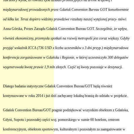
Tak dobry wynik, to również efekt działań promocyjnych na arenie krajowej i
międzynarodowej prowadzonych przez Gdańsk Convention Bureau GOT konsekwentnie
od kilku lat. Teraz dopiero widzimy prawdziwe rezultaty naszej wytężonej pracy-
mówi
Anna Górska, Prezes Zarządu Gdańsk Convention Bureau GOT.
Szczególnie, że wpływ,
również ekonomiczny, przemysłu spotkań na rozwój metropolii jest coraz większy. Gdyby
przyjąć wskaźnik ICCA (736 USD x liczba uczestników x 3 dni przyp.) międzynarodowa
konferencja zorganizowane w Gdańsku i Regionie, w której uczestniczyło 300 delegatów
wygenerowała kwotę prawie 1,9 mln złotych. Część tej kwoty pozostaje w destynacji.
Dlatego badania statystyczne Gdańsk Convention Bureau/GOT będą również
kontynuowane w roku 2014 i już dziś zachęcamy lokalną branżą do udziału w projekcie.
Gdańsk Convention Bureau/GOT pragnie podziękować wszystkim obiektom z Gdańska,
Gdyni, Sopotu i pozostałej części woj. pomorskiego w sumie 60 hotelom, centrom
konferencyjnym, obiektom sportowym, kulturalnym i pozostałym za zaangażowanie w