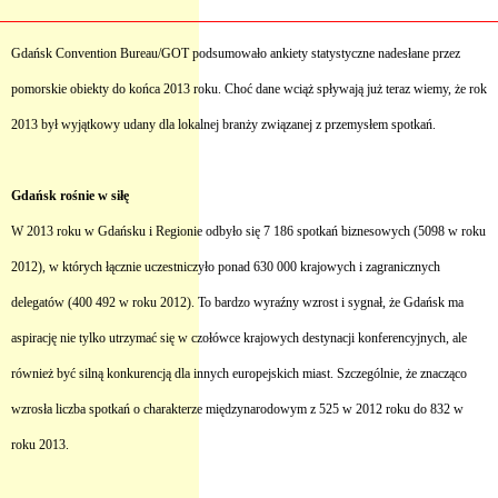
Gdańsk Convention Bureau/GOT podsumowało ankiety statystyczne nadesłane przez
pomorskie obiekty do końca 2013 roku. Choć dane wciąż spływają już teraz wiemy, że rok
2013 był wyjątkowy udany dla lokalnej branży związanej z przemysłem spotkań.
Gdańsk rośnie w siłę
W 2013 roku w Gdańsku i Regionie odbyło się 7 186 spotkań biznesowych (5098 w roku
2012), w których łącznie uczestniczyło ponad 630 000 krajowych i zagranicznych
delegatów (400 492 w roku 2012). To bardzo wyraźny wzrost i sygnał, że Gdańsk ma
aspirację nie tylko utrzymać się w czołówce krajowych destynacji konferencyjnych, ale
również być silną konkurencją dla innych europejskich miast. Szczególnie, że znacząco
wzrosła liczba spotkań o charakterze międzynarodowym z 525 w 2012 roku do 832 w
roku 2013.