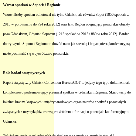
Wzrost spotkań w Sopocie i Regionie
Wzrost liczby spotkań odnotował nie tylko Gdańsk, ale również Sopot (1056 spotkań w
2013 w porównaniu do 794 roku 2012) oraz tzw. Region obejmujący pomorskie obiekty
poza Gdańskiem, Gdynią i Sopotem (1213 spotkań w 2013 i 880 w roku 2012). Bardzo
dobry wynik Sopotu i Regionu to dowód na to jak szeroką i bogatą ofertą konferencyjną
może pochwalić się województwo pomorskie.
Rola badań statystycznych
Raport statystyczny Gdańsk Convention Bureau/GOT to jedyny tego typu dokument tak
kompleksowo podsumowujący przemysł spotkań w Gdańsku i Regionie. Skierowany do
lokalnej branży, krajowych i międzynarodowych organizatorów spotkań i pozostałych
związanych z turystyką biznesową jest źródłem informacji o potencjale konferencyjnym
Gdańska.