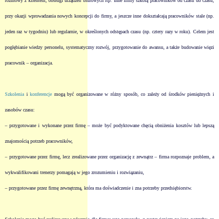
rozmowy z klientem, obsługi urządzeń biurowych itp. Inne firmy szkolą pracowników od czasu do czasu,
przy okazji wprowadzania nowych koncepcji do firmy, a jeszcze inne dokształcają pracowników stale (np.
jeden raz w tygodniu) lub regularnie, w określonych odstępach czasu (np. cztery razy w roku). Celem jest
pogłębianie wiedzy personelu, systematyczny rozwój, przygotowanie do awansu, a także budowanie więzi
pracownik – organizacja.
Szkolenia
i
konferencje
mogą być organizowane w różny sposób, co zależy od środków pieniężnych i
zasobów czasu:
– przygotowane i wykonane przez firmę – może być podyktowane chęcią obniżenia kosztów lub lepszą
znajomością potrzeb pracowników,
– przygotowane przez firmę, lecz zrealizowane przez organizację z zewnątrz – firma rozpoznaje problem, a
wykwalifikowani trenerzy pomagają w jego zrozumieniu i rozwiązaniu,
– przygotowane przez firmę zewnętrzną, która ma doświadczenie i zna potrzeby przedsiębiorstw.