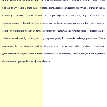
Szkolenia mogą być realizowane wyłącznie dla firmowego personelu, z nastawieniem na jego potrzeby, co
pozwala na wywołanie u pracowników poczucia przynależności i zwiększenie motywacji. Minusem takich
szkoleń jest niekiedy przymus uczestnictwa w przedsięwzięciu. Alternatywą mogą okazać się tzw.
szkolenia otwarte, w których na gruncie neutralnym spotykają się pracownicy wielu firm. Ich wspólnym
celem jest poszerzenie wiedzy w określonej tematyce. Pracownik sam wybiera rodzaj i miejsce takiego
szkolenia (musi ono być powiązane z wykonywaną pracą) lub tematykę wskazuje pracodawca. Firma
pokrywa wtedy część lub całość kosztów. Ten rodzaj szkoleń w wielu przypadkach motywuje skuteczniej,
gdyż pracownik zdobywa wiedzę z naprawdę interesującej go dziedziny, spotyka nowych ludzi, wymienia
doświadczenia i poznaje innowacyjne rozwiązania.