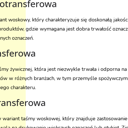
otransferowa
ant woskowy, który charakteryzuje się doskonałą jakością
i produktów, gdzie wymagana jest dobra trwałość ozna
nych oznaczeń.
nsferowa
śmy żywicznej, która jest niezwykle trwała i odporna n
któw w różnych branżach, w tym przemyśle spożywczym,
ego charakteru.
ransferowa
y wariant taśmy woskowej, który znajduje zastosowanie 
zwala na drukowanie większych oznaczeń lub etykiet. Z