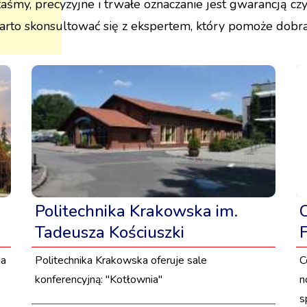
aśmy, precyzyjne i trwałe oznaczanie jest gwarancją czy
rto skonsultować się z ekspertem, który pomoże dobra
Politechnika Krakowska im.
Tadeusza Kościuszki
ia
Politechnika Krakowska oferuje sale
C
konferencyjną: "Kotłownia"
n
s