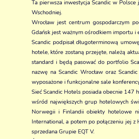
Ta pierwsza inwestycja Scandic w Polsce 
Wschodniej.
Wrocław jest centrum gospodarczym poł
Gdańsk jest ważnym ośrodkiem importu i ek
Scandic podpisał długoterminową umowę d
hotele, które zostaną przejęte, należą akt
standard i będą pasować do portfolio Sc
nazwę na Scandic Wrocław oraz Scandic 
wyposażone i funkcjonalne sale konferency
Sieć Scandic Hotels posiada obecnie 147 ho
wśród największych grup hotelowych świa
Norwegii i Finlandii obiekty hotelowe 
International, a potem po połączeniu jej z
sprzedana Grupie EQT V.