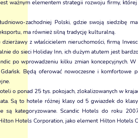
jest ważnym elementem strategii rozwoju firmy, któr
udniowo-zachodniej Polski, gdzie swoją siedzibę ma
sportu, ma również silną tradycję kulturalną.
zierżawy z właścicielem nieruchomości, firmą Inves
ualnie do sieci Holiday Inn, ich dużym atutem jest bardz
andic po wprowadzeniu kilku zmian koncepcyjnych. W 
Gdańsk. Będą oferować nowoczesne i komfortowe pokoj
jne.
teli o ponad 25 tys. pokojach, zlokalizowanych w kraja
ta. Są to hotele różnej klasy od 5 gwiazdek do klasy
nie są kategoryzowane. Scandic Hotels do roku 2007
 Hilton Hotels Corporation, jako element Hilton Hotels 