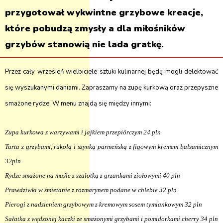
przygotował wykwintne grzybowe kreacje,
które pobudzą zmysły a dla miłośników
grzybów stanowią nie lada gratkę.
Przez cały wrzesień wielbiciele sztuki kulinarnej będą mogli delektować
się wyszukanymi daniami. Zapraszamy na zupę kurkową oraz przepyszne
smażone rydze. W menu znajdą się między innymi:
Zupa kurkowa z warzywami i jajkiem przepiórczym 24 pln
Tarta z grzybami, rukolą i szynką parmeńską z figowym kremem balsamicznym
32pln
Rydze smażone na maśle z szalotką z grzankami ziołowymi 40 pln
Prawdziwki w śmietanie z rozmarynem podane w chlebie
32 pln
Pierogi z nadzieniem grzybowym z kremowym sosem tymiankowym 32 pln
Sałatka z wędzonej kaczki ze smażonymi grzybami i pomidorkami cherry 34 pln