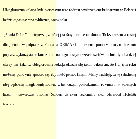
Ubiegłoroczna kolacja była pierwszym tego rodzaju wydarzeniem kulinarnym w Polsce i
będzie organizowana cyklicznie, raz w roku.
„Smaki Dobra” to inicjatywa, z której jesteśmy niezmiernie dumni. To kwintesencja naszej
długoletniej współpracy z Fundacją ORIMARI – niesienie pomocy chorym dzieciom
poprzez wykorzystanie kunsztu kulinarnego naszych sześciu szefów kuchni. Tym bardziej
cieszy nas fakt, iż ubiegłoroczna kolacja okazała się takim sukcesem, że i w tym roku
możemy ponownie spotkać się, aby nieść pomoc innym. Mamy nadzieję, że tę szlachetną
ideę będziemy mogli kontynuować z tak dużym powodzeniem również i w kolejnych
latach – powiedział Thomas Schoen, dyrektor regionalny sieci Starwood Hotels&
Resorts.