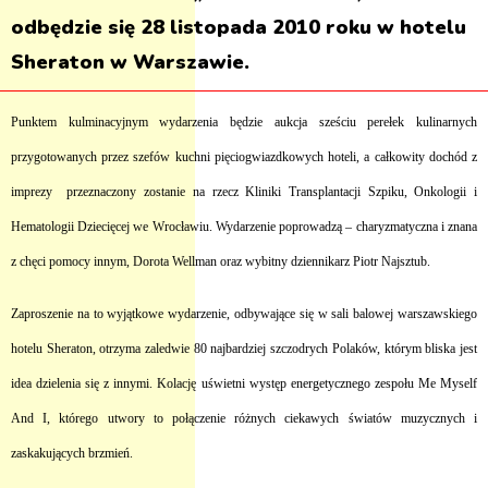
odbędzie się 28 listopada 2010 roku w hotelu
Sheraton w Warszawie.
Punktem kulminacyjnym wydarzenia będzie aukcja sześciu perełek kulinarnych
przygotowanych przez szefów kuchni pięciogwiazdkowych hoteli, a całkowity dochód z
imprezy przeznaczony zostanie na rzecz Kliniki Transplantacji Szpiku, Onkologii i
Hematologii Dziecięcej we Wrocławiu. Wydarzenie poprowadzą – charyzmatyczna i znana
z chęci pomocy innym, Dorota Wellman oraz wybitny dziennikarz Piotr Najsztub.
Zaproszenie na to wyjątkowe wydarzenie, odbywające się w sali balowej warszawskiego
hotelu Sheraton, otrzyma zaledwie 80 najbardziej szczodrych Polaków, którym bliska jest
idea dzielenia się z innymi. Kolację uświetni występ energetycznego zespołu Me Myself
And I, którego utwory to połączenie różnych ciekawych światów muzycznych i
zaskakujących brzmień.