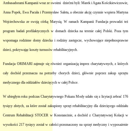
Ambasadorami Kampanii wraz ze swoimi dziećmi byli: Marek i Agata Kościkiewiczowie,
Anna Popek, Ewa Pacuła i Przemysław Saleta, a obecnie akcję czynnie wspiera Martyna
Wojciechowska ze swoją córką Marysią. W ramach Kampanii Fundacja prowadzi też
program badań profilaktycznych w domach dziecka na terenie całej Polski. Poza tym
wspomaga rodzinne domy dziecka i rodziny zastępcze, wychowujące niepełnosprawne
dzieci, pokrywając koszty turnusów rehabilitacyjnych.
Fundacja ORIMARI zajmuje się również organizacją imprez charytatywnych, z których
cały dochód przeznacza na potrzeby chorych dzieci, głównie poprzez zakup sprzętu
medycznego dla oddziałów dziecięcych w całej Polsce.
W ubiegłym roku podczas Charytatywnego Pokazu Mody udało się z licytacji zebrać 176
tysięcy złotych, za które został zakupiony sprzęt rehabilitacyjny dla dziecięcego oddziału
Centrum Rehabilitacji STOCER w Konstancinie, a dochód z Charytatywnej Kolacji w
wysokości 217 tysięcy został w całości przeznaczony na sprzęt medyczny i wyposażenie