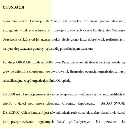
O FUNDACJI
Głównym celem Fundacji ORIMARI jest szeroko rozumiana pomoc dzieciom,
szczególnie w zakresie ochrony ich rozwoju i zdrowia. Na czele Fundacji stoi Marzenna
Szustkowska, która od lat zrzesza wokół siebie grono ludzi dobrej woli, realizując tym
samym ideę szerzenia pomocy najbardziej potrzebującym dzieciom.
Fundacja ORIMARI działa od 2006 roku. Przez pierwsze lata działalności zajmowała się
głównie dziećmi z chorobami nowotworowymi, finansując operacje, organizując turnusy
rehabilitacyjne, współorganizując OnkoOlimpiadę.
Od 2008 roku Fundacja prowadzi kampanię społeczno – edukacyjną na rzecz profilaktyki
chorób u dzieci pod nazwą „Kochasz, Chronisz, Zapobiegasz – BADAJ SWOJE
DZIECKO.” Celem kampanii jest uświadomienie rodzicom, jak ważne dla zdrowia dzieci
jest przeprowadzanie regularnych badań profilaktycznych. Na przestrzeni lat