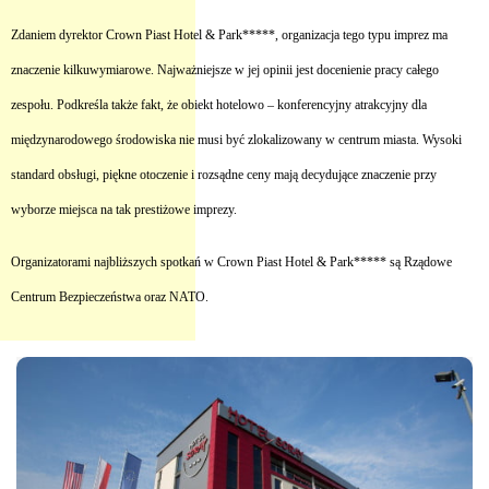
Zdaniem dyrektor Crown Piast Hotel & Park*****, organizacja tego typu imprez ma
znaczenie kilkuwymiarowe. Najważniejsze w jej opinii jest docenienie pracy całego
zespołu. Podkreśla także fakt, że obiekt hotelowo – konferencyjny atrakcyjny dla
międzynarodowego środowiska nie musi być zlokalizowany w centrum miasta. Wysoki
standard obsługi, piękne otoczenie i rozsądne ceny mają decydujące znaczenie przy
wyborze miejsca na tak prestiżowe imprezy.
Organizatorami najbliższych spotkań w Crown Piast Hotel & Park***** są Rządowe
Centrum Bezpieczeństwa oraz NATO.