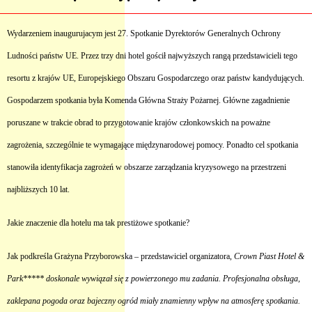
Wydarzeniem inaugurujacym jest 27. Spotkanie Dyrektorów Generalnych Ochrony
Ludności państw UE. Przez trzy dni hotel gościł najwyższych rangą przedstawicieli tego
resortu z krajów UE, Europejskiego Obszaru Gospodarczego oraz państw kandydujących.
Gospodarzem spotkania była Komenda Główna Straży Pożarnej. Główne zagadnienie
poruszane w trakcie obrad to przygotowanie krajów członkowskich na poważne
zagrożenia, szczególnie te wymagające międzynarodowej pomocy. Ponadto cel spotkania
stanowiła identyfikacja zagrożeń w obszarze zarządzania kryzysowego na przestrzeni
najbliższych 10 lat.
Jakie znaczenie dla hotelu ma tak prestiżowe spotkanie?
Jak podkreśla Grażyna Przyborowska – przedstawiciel organizatora,
Crown Piast Hotel &
Park***** doskonale wywiązał się z powierzonego mu zadania. Profesjonalna obsługa,
zaklepana pogoda oraz bajeczny ogród miały znamienny wpływ na atmosferę spotkania.