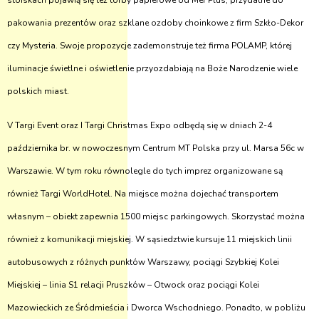
stoiskach pojawią się też torby papierowe od Mer Plus, przydatne do
pakowania prezentów oraz szklane ozdoby choinkowe z firm Szkło-Dekor
czy Mysteria. Swoje propozycje zademonstruje też firma POLAMP, której
iluminacje świetlne i oświetlenie przyozdabiają na Boże Narodzenie wiele
polskich miast.
V Targi Event oraz I Targi Christmas Expo odbędą się w dniach 2-4
października br. w nowoczesnym Centrum MT Polska przy ul. Marsa 56c w
Warszawie. W tym roku równolegle do tych imprez organizowane są
również Targi WorldHotel. Na miejsce można dojechać transportem
własnym – obiekt zapewnia 1500 miejsc parkingowych. Skorzystać można
również z komunikacji miejskiej. W sąsiedztwie kursuje 11 miejskich linii
autobusowych z różnych punktów Warszawy, pociągi Szybkiej Kolei
Miejskiej – linia S1 relacji Pruszków – Otwock oraz pociągi Kolei
Mazowieckich ze Śródmieścia i Dworca Wschodniego. Ponadto, w pobliżu