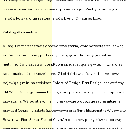
do nawiązania perspektywicznych kontaktów handlowych dla uczestników obu
imprez
– mówi Bartosz Sosnowski, prezes zarządu Międzynarodowych
Targów Polska, organizatora Targów Event i Christmas Expo.
Katalog dla eventów
V Targi Event przedstawią gotowe rozwiązania, które pozwolą zrealizować
profesjonalne imprezy pod każdym względem. Propozycje z zakresu
multimediów przedstawi EventRoom specjalizująca się w technicznej oraz
scenograficznej obsłudze imprez. Z kolei ciekawe oferty mebli eventowych
pojawią się m.in. na stoiskach Colors of Design, Rent Design, a także firmy
BM Water & Energy Joanna Budnik, która przedstawi oryginalne propozycje
oświetlenia. Wśród atrakcji na imprezy swoje propozycje zaprezentuje na
przykład Centralna Szkoła Szybowcowa oraz firma Ekstremalne Widowisko
Rowerowe Piotr Sońta. Zespół CoverArt dostarczy pomysłów na oprawę