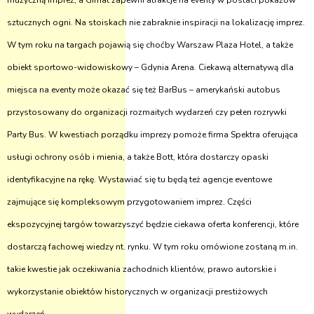
muzyczną imprez, a Gimat zapewni atrakcje na eventy w postaci pokazów
sztucznych ogni. Na stoiskach nie zabraknie inspiracji na lokalizację imprez.
W tym roku na targach pojawią się choćby Warszaw Plaza Hotel, a także
obiekt sportowo-widowiskowy – Gdynia Arena. Ciekawą alternatywą dla
miejsca na eventy może okazać się też BarBus – amerykański autobus
przystosowany do organizacji rozmaitych wydarzeń czy pełen rozrywki
Party Bus. W kwestiach porządku imprezy pomoże firma Spektra oferująca
usługi ochrony osób i mienia, a także Bott, która dostarczy opaski
identyfikacyjne na rękę. Wystawiać się tu będą też agencje eventowe
zajmujące się kompleksowym przygotowaniem imprez. Części
ekspozycyjnej targów towarzyszyć będzie ciekawa oferta konferencji, które
dostarczą fachowej wiedzy nt. rynku. W tym roku omówione zostaną m.in.
takie kwestie jak oczekiwania zachodnich klientów, prawo autorskie i
wykorzystanie obiektów historycznych w organizacji prestiżowych