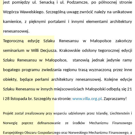
jest pomiędzy ul. Senacką i ul. Podzamcze, po północnej stronie
Wzgórza Wawelskiego. Szczególną uwagę zwrócić należy na unikatowe
kamienice, z pięknymi portalami i innymi elementami architektury
renesansowej.
Tegoroczną edycję Szlaku Renesansu w Małopolsce zakończy
seminarium w Willi Decjusza. Krakowskie odsłony tegorocznej edycji
Szlaku Renesansu w Małopolsce,
stanowią jednak jedynie ramy
bogatego programu zwiedzania regionu trasą wyznaczoną przez inne
obiekty, będące perłami architektury renesansowej.
Kolejne edycje
Szlaku Renesansu w innych miejscowościach Małopolski odbędą się 21
i 28 listopada br. Szczegóły na stronie:
www.villa.org.pl
. Zapraszamy!
Projekt został zrealizowany przy wsparciu udzielonym przez Islandię, Liechtenstein i
Norwegię poprzez dofinansowanie ze środków Mechanizmu Finansowego
Europejskiego Obszaru Gospodarczego oraz Norweskiego Mechanizmu Finansowego, a