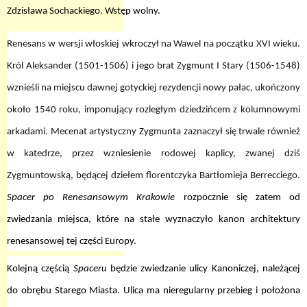
Zdzisława Sochackiego. Wstęp wolny.
Renesans w wersji włoskiej wkroczył na Wawel na początku XVI wieku.
Król Aleksander (1501-1506) i jego brat Zygmunt I Stary (1506-1548)
wznieśli na miejscu dawnej gotyckiej rezydencji nowy pałac, ukończony
około 1540 roku, imponujący rozległym dziedzińcem z kolumnowymi
arkadami. Mecenat artystyczny Zygmunta zaznaczył się trwale również
w katedrze, przez wzniesienie rodowej kaplicy, zwanej dziś
Zygmuntowską, będącej dziełem florentczyka Bartłomieja Berrecciego.
Spacer po Renesansowym Krakowie
rozpocznie się zatem od
zwiedzania miejsca, które na stałe wyznaczyło kanon architektury
renesansowej tej części Europy.
Kolejną częścią
Spaceru
będzie zwiedzanie ulicy Kanoniczej,
należącej
do obrębu Starego Miasta. Ulica ma nieregularny przebieg i położona