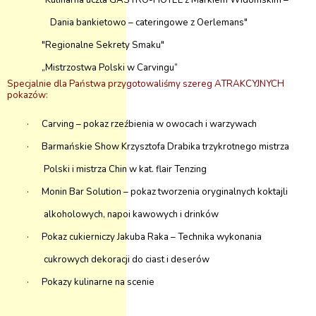
"Kulinarna uczta GASTRO-HOTEL z Markiem Widomskim –
Dania bankietowo – cateringowe z Oerlemans"
"Regionalne Sekrety Smaku"
„Mistrzostwa Polski w Carvingu”
Specjalnie dla Państwa przygotowaliśmy szereg ATRAKCYJNYCH
pokazów:
·
Carving – pokaz rzeźbienia w owocach i warzywach
·
Barmańskie Show Krzysztofa Drabika trzykrotnego mistrza
Polski i mistrza Chin w kat. flair Tenzing
·
Monin Bar Solution – pokaz tworzenia oryginalnych koktajli
alkoholowych, napoi kawowych i drinków
·
Pokaz cukierniczy Jakuba Raka – Technika wykonania
cukrowych dekoracji do ciast i deserów
·
Pokazy kulinarne na scenie