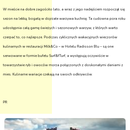
W mieście na dobre zagościło lato, a wraz z jego nadejściem rozpoczął się
sezon na lekką, bogatą w dojrzałe warzywa kuchnię. Ta cudowna pora roku
udostępnia całą gamę świeżych i sezonowych warzyw, z których warto
czerpać to, co najlepsze. Podczas cyklicznych wakacyjnych wieczorów
kulinarnych w restauracji Milk&Co – w Hotelu Radisson Blu – są one
serwowane w formie bufetu Surf&fTurf, a występują oczywiście w
towarzystwie ryb i owoców morza połączonych z doskonałymi daniami z
mies. Kulinarne wariacje czekają na swoich odkrywców.
PR