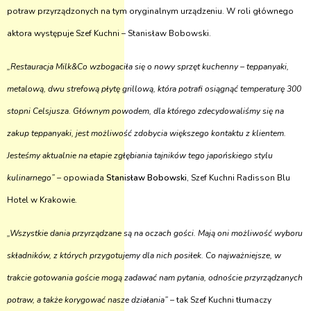
potraw przyrządzonych na tym oryginalnym urządzeniu. W roli głównego
aktora występuje Szef Kuchni – Stanisław Bobowski.
„Restauracja Milk&Co wzbogaciła się o nowy sprzęt kuchenny – teppanyaki,
metalową, dwu strefową płytę grillową, która potrafi osiągnąć temperaturę 300
stopni Celsjusza. Głównym powodem, dla którego zdecydowaliśmy się na
zakup teppanyaki, jest możliwość zdobycia większego kontaktu z klientem.
Jesteśmy aktualnie na etapie zgłębiania tajników tego japońskiego stylu
kulinarnego” –
opowiada
Stanisław Bobowski
, Szef Kuchni Radisson Blu
Hotel w Krakowie.
„Wszystkie dania przyrządzane są na oczach gości. Mają oni możliwość wyboru
składników, z których przygotujemy dla nich posiłek. Co najważniejsze, w
trakcie gotowania goście mogą zadawać nam pytania, odnoście przyrządzanych
potraw, a także korygować nasze działania” –
tak Szef Kuchni tłumaczy