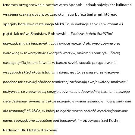
fenomen przygotowania potraw w ten sposób. Jednak największe kulinarne
wrażenia czekają gości podczas słynnego bufetu Surf&Turf, którego
specjały hotelowa restauracja Milk&Co, w wakacje serwuje w czwartki i
piątki. Jak mówi Stanisław Bobowski – „
Podczas bufetu Surf&Turf
przyrządzamy na teppanyaki ryby i owoce morza, drób, wieprzowinę oraz
wołowinę w towarzystwie świeżych warzyw, makaronu oraz ryżu. Zaletą
naszego grilla jest możliwość w bardzo szybki sposób przygotowania
wszystkich składników. Istotnym faktem, jest to, że mięsa oraz warzywa
poddane tak szybkiej obróbce termicznej zachowują swoje walory smakowe i
odżywcze, co z pewnością sprzyja utrzymaniu odpowiedniej harmonii naszego
ciała. Jesteśmy również w trakcie przygotowywania jesienno-zimowej karty dań
dla restauracji Milk&Co, w której to będzie można znaleźć wyselekcjonowane
menu, sporządzone specjalnie pod teppanyaki” –
opowiada Szef Kuchni
Radisson Blu Hotel w Krakowie.