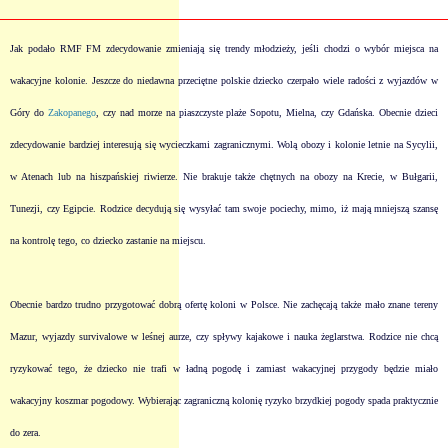
Jak podało RMF FM zdecydowanie zmieniają się trendy młodzieży, jeśli chodzi o wybór miejsca na
wakacyjne kolonie. Jeszcze do niedawna przeciętne polskie dziecko czerpało wiele radości z wyjazdów w
Góry do
Zakopanego
, czy nad morze na piaszczyste plaże Sopotu, Mielna, czy Gdańska. Obecnie dzieci
zdecydowanie bardziej interesują się wycieczkami zagranicznymi. Wolą obozy i kolonie letnie na Sycylii,
w Atenach lub na hiszpańskiej riwierze. Nie brakuje także chętnych na obozy na Krecie, w Bułgarii,
Tunezji, czy Egipcie. Rodzice decydują się wysyłać tam swoje pociechy, mimo, iż mają mniejszą szansę
na kontrolę tego, co dziecko zastanie na miejscu.
Obecnie bardzo trudno przygotować dobrą ofertę koloni w Polsce. Nie zachęcają także mało znane tereny
Mazur, wyjazdy survivalowe w leśnej aurze, czy spływy kajakowe i nauka żeglarstwa. Rodzice nie chcą
ryzykować tego, że dziecko nie trafi w ładną pogodę i zamiast wakacyjnej przygody będzie miało
wakacyjny koszmar pogodowy. Wybierając zagraniczną kolonię ryzyko brzydkiej pogody spada praktycznie
do zera.