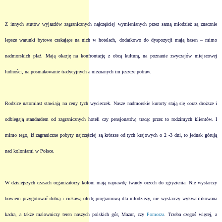
Z innych atutów wyjazdów zagranicznych najczęściej wymienianych przez samą młodzież są znacznie
lepsze warunki bytowe czekające na nich w hotelach, dodatkowo do dyspozycji mają basen – mimo
nadmorskich plaż. Mają okazję na konfrontację z obcą kulturą, na poznanie zwyczajów miejscowej
ludności, na posmakowanie tradycyjnych a nieznanych im jeszcze potraw.
Rodzice natomiast stawiają na ceny tych wycieczek. Nasze nadmorskie kurorty stają się coraz droższe i
odbiegają standardem od zagranicznych hoteli czy pensjonatów, tracąc przez to rodzimych klientów. I
mimo tego, iż zagraniczne pobyty najczęściej są krótsze od tych krajowych o 2 -3 dni, to jednak górują
nad koloniami w Polsce.
W dzisiejszych czasach organizatorzy koloni mają naprawdę twardy orzech do zgryzienia. Nie wystarczy
bowiem przygotować dobrą i ciekawą ofertę programową dla młodzieży, nie wystarczy wykwalifikowana
kadra, a także malowniczy teren naszych polskich gór, Mazur, czy
Pomorza
. Trzeba czegoś więcej, a