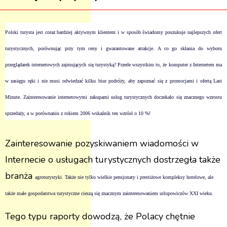
Polski turysta jest coraz bardziej aktywnym klientem i w sposób świadomy poszukuje najlepszych ofert
turystycznych, porównując przy tym ceny i gwarantowane atrakcje. A co go skłania do wyboru
przeglądarek internetowych zajmujących się turystyką? Przede wszystkim to, że komputer z Internetem ma
w zasięgu ręki i nie musi odwiedzać kilku biur podróży, aby zapoznać się z promocjami i ofertą Last
Minute. Zainteresowanie internetowymi zakupami usług turystycznych doczekało się znacznego wzrostu
sprzedaży, a w porównaniu z rokiem 2006 wskaźnik ten wzrósł o 10 %!
Zainteresowanie pozyskiwaniem wiadomości w
Internecie o usługach turystycznych dostrzegła także
branża
agroturystyki
. Także nie tylko wielkie pensjonaty i prestiżowe kompleksy hotelowe, ale
także małe gospodarstwa turystyczne cieszą się znacznym zainteresowaniem urlopowiczów XXI wieku.
Tego typu raporty dowodzą, że Polacy chętnie