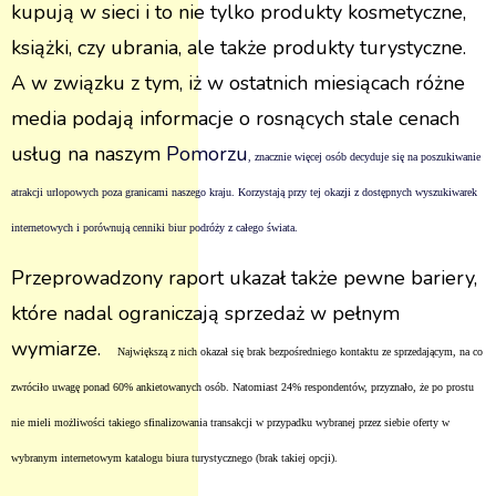
kupują w sieci i to nie tylko produkty kosmetyczne,
książki, czy ubrania, ale także produkty turystyczne.
A w związku z tym, iż w ostatnich miesiącach różne
media podają informacje o rosnących stale cenach
usług na naszym
Pomorzu
, znacznie więcej osób decyduje się na poszukiwanie
atrakcji urlopowych poza granicami naszego kraju. Korzystają przy tej okazji z dostępnych wyszukiwarek
internetowych i porównują cenniki biur podróży z całego świata.
Przeprowadzony raport ukazał także pewne bariery,
które nadal ograniczają sprzedaż w pełnym
wymiarze.
Największą z nich okazał się brak bezpośredniego kontaktu ze sprzedającym, na co
zwróciło uwagę ponad 60% ankietowanych osób. Natomiast 24% respondentów, przyznało, że po prostu
nie mieli możliwości takiego sfinalizowania transakcji w przypadku wybranej przez siebie oferty w
wybranym internetowym katalogu biura turystycznego (brak takiej opcji).