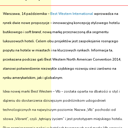
Warszawa, 14 października –
Best Western International
wprowadza na
rynek dwie nowe propozycje – innowacyjną koncepcję stylowego hotelu
butikowego i
soft brand
, nową markę przeznaczoną dla segmentu
luksusowych hoteli. Celem obu projektów jest zaspokojenie rosnącego
popytu na hotele w miastach i na kluczowych rynkach. Informacja ta,
przekazana podczas gali Best Western North American Convention 2014,
stanowi potwierdzenie niezwykle szybkiego rozwoju sieci zarówno na
rynku amerykańskim, jak i globalnym.
Idea nowej marki Best Western – Vīb – została oparta na dbałości o styl i
dążeniu do dostarczenia dzisiejszym podróżnikom udogodnień
technologicznych na najwyższym poziomie. Nazwa „Vīb” pochodzi od
słowa „Vibrant”, czyli „tętniący życiem” i jest prototypem miejskiego hotelu.