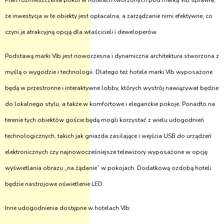
Plan rozmieszczenia pokoi w hotelach tworzonych pod marką Vīb sprawia,
że inwestycja w te obiekty jest opłacalna, a zarządzanie nimi efektywne, co
czyni je atrakcyjną opcją dla właścicieli i deweloperów.
Podstawą marki Vīb jest nowoczesna i dynamiczna architektura stworzona z
myślą o wygodzie i technologii. Dlatego też hotele marki Vīb wyposażone
będą w przestronne i interaktywne lobby, których wystrój nawiązywał będzie
do lokalnego stylu, a także w komfortowe i eleganckie pokoje. Ponadto na
terenie tych obiektów goście będą mogli korzystać z wielu udogodnień
technologicznych, takich jak gniazda zasilające i wejścia USB do urządzeń
elektronicznych czy najnowocześniejsze telewizory wyposażone w opcję
wyświetlania obrazu „na żądanie” w pokojach. Dodatkową ozdobą hoteli
będzie nastrojowe oświetlenie LED.
Inne udogodnienia dostępne w hotelach Vīb: