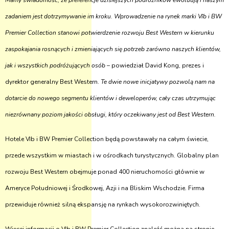
Mamy świadomość, że preferencje dzisiejszych podróżników ewoluują i naszym
zadaniem jest dotrzymywanie im kroku. Wprowadzenie na rynek marki Vīb i BW
Premier Collection stanowi potwierdzenie rozwoju Best Western w kierunku
zaspokajania rosnących i zmieniających się potrzeb zarówno naszych klientów,
jak i wszystkich podróżujących osób
– powiedział David Kong, prezes i
dyrektor generalny Best Western.
Te dwie nowe inicjatywy pozwolą nam na
dotarcie do nowego segmentu klientów i deweloperów, cały czas utrzymując
niezrównany poziom jakości obsługi, który oczekiwany jest od Best Western.
Hotele Vīb i BW Premier Collection będą powstawały na całym świecie,
przede wszystkim w miastach i w ośrodkach turystycznych. Globalny plan
rozwoju Best Western obejmuje ponad 400 nieruchomości głównie w
Ameryce Południowej i Środkowej, Azji i na Bliskim Wschodzie. Firma
przewiduje również silną ekspansję na rynkach wysokorozwiniętych.