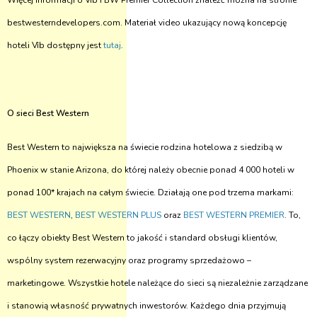
Więcej informacji o Vīb i BW Premier Collection znaleźć można na stronie
bestwesterndevelopers.com. Materiał video ukazujący nową koncepcję
hoteli Vīb dostępny jest
tutaj
.
O sieci Best Western
Best Western to największa na świecie rodzina hotelowa z siedzibą w
Phoenix w stanie Arizona, do której należy obecnie ponad 4 000 hoteli w
ponad 100* krajach na całym świecie. Działają one pod trzema markami:
BEST WESTERN
,
BEST WESTERN PLUS
oraz
BEST WESTERN PREMIER
. To,
co łączy obiekty Best Western to jakość i standard obsługi klientów,
wspólny system rezerwacyjny oraz programy sprzedażowo –
marketingowe. Wszystkie hotele należące do sieci są niezależnie zarządzane
i stanowią własność prywatnych inwestorów. Każdego dnia przyjmują