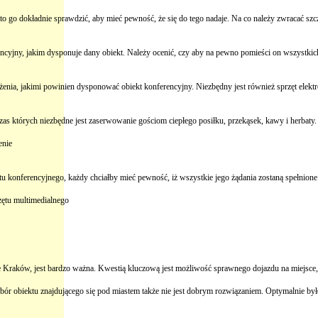
rto go dokładnie sprawdzić, aby mieć pewność, że się do tego nadaje. Na co należy zwracać sz
encyjny, jakim dysponuje dany obiekt. Należy ocenić, czy aby na pewno pomieści on wszystki
enia, jakimi powinien dysponować obiekt konferencyjny. Niezbędny jest również sprzęt elektron
czas których niezbędne jest zaserwowanie gościom ciepłego posiłku, przekąsek, kawy i herb
enie
 konferencyjnego, każdy chciałby mieć pewność, iż wszystkie jego żądania zostaną spełnione. 
zętu multimedialnego
 Kraków, jest bardzo ważna. Kwestią kluczową jest możliwość sprawnego dojazdu na miejsce, kt
wybór obiektu znajdującego się pod miastem także nie jest dobrym rozwiązaniem. Optymalnie 