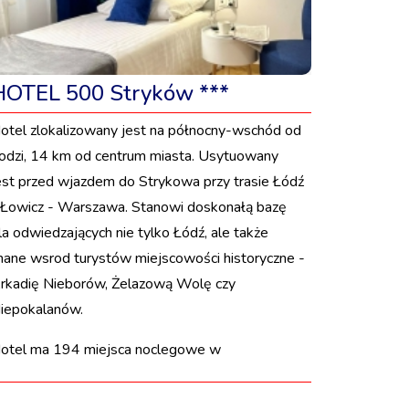
HOTEL 500 Stryków ***
otel zlokalizowany jest na północny-wschód od
odzi, 14 km od centrum miasta. Usytuowany
est przed wjazdem do Strykowa przy trasie Łódź
 Łowicz - Warszawa. Stanowi doskonałą bazę
la odwiedzających nie tylko Łódź, ale także
nane wsrod turystów miejscowości historyczne -
rkadię Nieborów, Żelazową Wolę czy
iepokalanów.
otel ma 194 miejsca noclegowe w