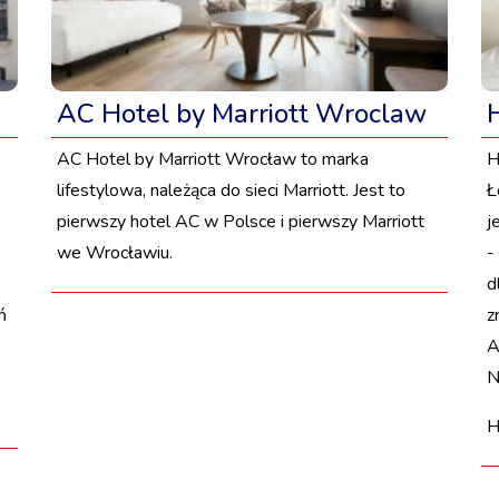
AC Hotel by Marriott Wroclaw
AC Hotel by Marriott Wrocław to marka
H
lifestylowa, należąca do sieci Marriott. Jest to
Ł
pierwszy hotel AC w Polsce i pierwszy Marriott
j
we Wrocławiu.
-
d
ń
z
A
N
H