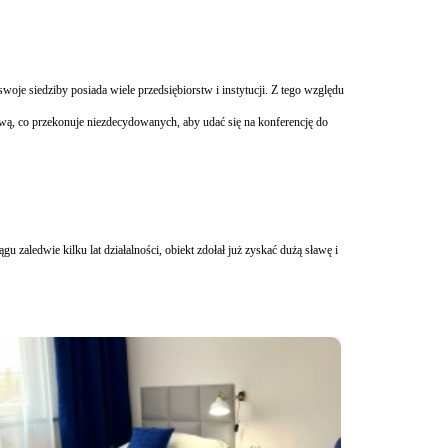
je siedziby posiada wiele przedsiębiorstw i instytucji. Z tego względu
ową, co przekonuje niezdecydowanych, aby udać się na konferencję do
ągu zaledwie kilku lat działalności, obiekt zdołał już zyskać dużą sławę i