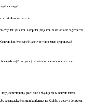
czególną uwagę?
ch uczestników wydarzenia
iczny, taki jak ekran, komputer, projektor, mikrofon oraz nagłośnienie
aty. Centrum konferencyjne Kraków powinno zatem dysponować
Nie może dojść do sytuacji, w której organizator zawodzi, nie
óry jest utrudniony, jeżeli obiekt znajduje się w centrum miasta.
byłoby zatem znaleźć centrum konferencyjne Kraków z dobrym dojazdem i