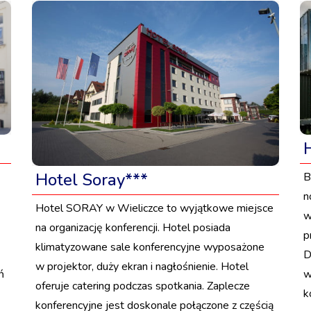
Hotel Soray***
B
n
Hotel SORAY w Wieliczce to wyjątkowe miejsce
w
na organizację konferencji. Hotel posiada
p
klimatyzowane sale konferencyjne wyposażone
D
w projektor, duży ekran i nagłośnienie. Hotel
ń
w
oferuje catering podczas spotkania. Zaplecze
k
konferencyjne jest doskonale połączone z częścią