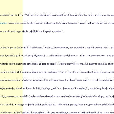
 spłatać nam tu figla. W dalszej kolejności najwięcej punktów zdobywają góry, bo tu bez względu na temper
Mazury
, społeczeństwo nie bardzo docenia, piękno czystych jezior, bogactwo lasów i walory rewelacyjnie czyst
az o możliwości uprawiania najróżniejszych sportów wodnych.
st drogo, że hotele widują sobie ceny jak chcą, że restauratorzy nie oszczędzają portfeli swoich gości – dl
ceny żywności, paliwa i usług pielęgnacyjno – rekreacyjnych wciąż rosną, a więc ceny proponowane turysto
rozważania trzeba stanowczo stwierdzić, że jest za drogo!!! Trzeba pomyśleć o tym, ile naszych polskich dz
łe batalie o każdą złotówkę z zainteresowanymi rodzicami? To, że jest drogo i wszystko drożeje jest oczyw
zecież powszechnie wiadomo, że należy dbać o klienta tego dorosłego i tego małego, że należy wychodzić z 
ne wakacje, niezadowolony nie dość, że nie przyjedzie, to jeszcze zrobi porządną kryptoreklamę danej miejsco
ki były stanowczo za małe!!! I tylko drobne kieszonkowe pozwalało im na dokupienie sobie hot-doga, czy innej 
obficie i chociaż jest drogo, to jednak każdy gość odjeżdża zadowolony po spędzonym wypoczynku w górskich w
 wywindowane, a jakość podania i przyrządzenia nie zawsze na dobrym poziomie. Dużo minusów zbiera nasze Pomo