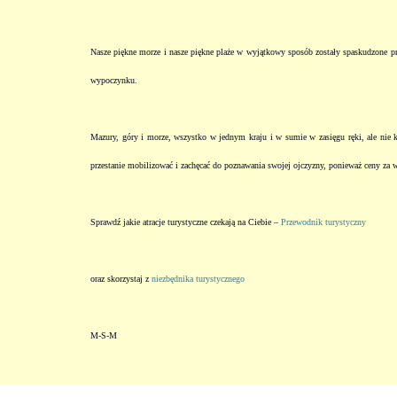
Nasze piękne morze i nasze piękne plaże w wyjątkowy sposób zostały spaskudzone prze
wypoczynku.
Mazury, góry i morze, wszystko w jednym kraju i w sumie w zasięgu ręki, ale nie ka
przestanie mobilizować i zachęcać do poznawania swojej ojczyzny, ponieważ ceny za 
Sprawdź jakie atracje turystyczne czekają na Ciebie –
Przewodnik turystyczny
oraz skorzystaj z
niezbędnika turystycznego
M-S-M