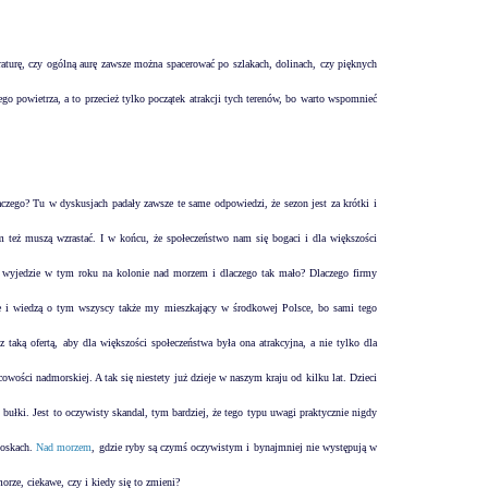
aturę, czy ogólną aurę zawsze można spacerować po szlakach, dolinach, czy pięknych
ego powietrza, a to przecież tylko początek atrakcji tych terenów, bo warto wspomnieć
aczego? Tu w dyskusjach padały zawsze te same odpowiedzi, że sezon jest za krótki i
m też muszą wzrastać. I w końcu, że społeczeństwo nam się bogaci i dla większości
ieci wyjedzie w tym roku na kolonie nad morzem i dlaczego tak mało? Dlaczego firmy
iste i wiedzą o tym wszyscy także my mieszkający w środkowej Polsce, bo sami tego
taką ofertą, aby dla większości społeczeństwa była ona atrakcyjna, a nie tylko dla
wości nadmorskiej. A tak się niestety już dzieje w naszym kraju od kilku lat. Dzieci
bułki. Jest to oczywisty skandal, tym bardziej, że tego typu uwagi praktycznie nigdy
ioskach.
Nad morzem
, gdzie ryby są czymś oczywistym i bynajmniej nie występują w
rze, ciekawe, czy i kiedy się to zmieni?