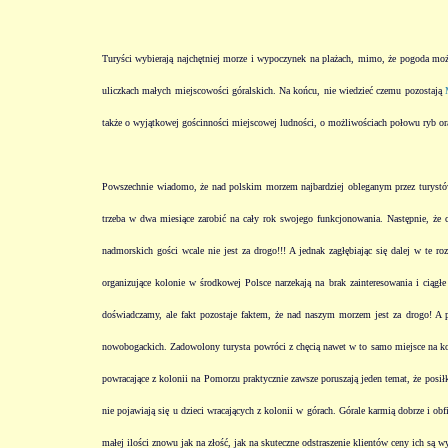
Turyści wybierają najchętniej morze i wypoczynek na plażach, mimo, że pogoda może
uliczkach małych miejscowości góralskich. Na końcu, nie wiedzieć czemu pozostają
także o wyjątkowej gościnności miejscowej ludności, o możliwościach połowu ryb or
Powszechnie wiadomo, że nad polskim morzem najbardziej obleganym przez turystów je
trzeba w dwa miesiące zarobić na cały rok swojego funkcjonowania. Następnie, że 
nadmorskich gości wcale nie jest za drogo!!! A jednak zagłębiając się dalej w te 
organizujące kolonie w środkowej Polsce narzekają na brak zainteresowania i ciąg
doświadczamy, ale fakt pozostaje faktem, że nad naszym morzem jest za drogo! A pr
nowobogackich. Zadowolony turysta powróci z chęcią nawet w to samo miejsce na kolej
powracające z kolonii na Pomorzu praktycznie zawsze poruszają jeden temat, że posił
nie pojawiają się u dzieci wracających z kolonii w górach. Górale karmią dobrze i 
małej ilości znowu jak na złość, jak na skuteczne odstraszenie klientów ceny ich są