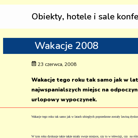
Obiekty, hotele i sale konf
Wakacje 2008
23 czerwca, 2008
Wakacje tego roku tak samo jak w lat
najwspanialszych miejsc na odpoczyn
urlopowy wypoczynek.
Wakacje tego roku tak samo jak w latach ubiegłych poprzedzone zostały lawiną dysk
W tym roku dyskusje takie także miały swoje miejsce, czy to w telewizji, czy
na róż