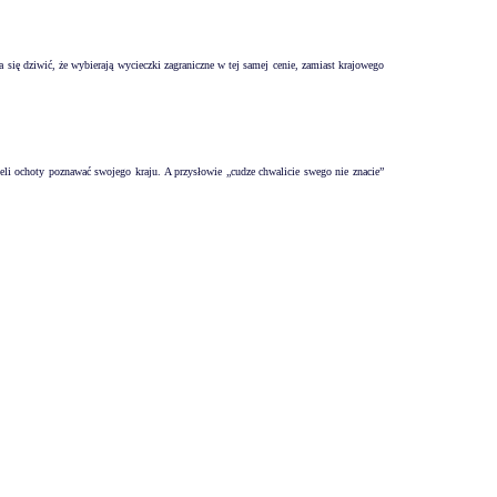
 się dziwić, że wybierają wycieczki zagraniczne w tej samej cenie, zamiast krajowego
ieli ochoty poznawać swojego kraju. A przysłowie „cudze chwalicie swego nie znacie”