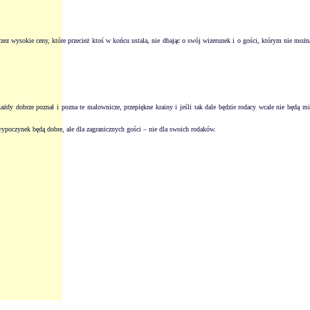
z wysokie ceny, które przecież ktoś w końcu ustala, nie dbając o swój wizerunek i o gości, którym nie można
żdy dobrze poznał i pozna te malownicze, przepiękne krainy i jeśli tak dale będzie rodacy wcale nie będą m
wypoczynek będą dobre, ale dla zagranicznych gości – nie dla swoich rodaków.