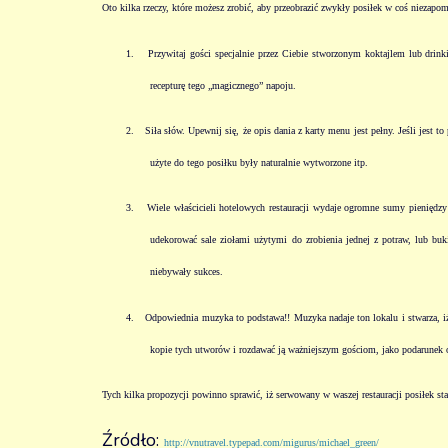
Oto kilka rzeczy, które możesz zrobić, aby przeobrazić zwykły posiłek w coś niezapo
1.
Przywitaj gości specjalnie przez Ciebie stworzonym koktajlem lub drink
recepturę tego „magicznego” napoju.
2.
Siła słów. Upewnij się, że opis dania z karty menu jest pełny. Jeśli jest t
użyte do tego posiłku były naturalnie wytworzone itp.
3.
Wiele właścicieli hotelowych restauracji wydaje ogromne sumy pieniędzy 
udekorować sale ziołami użytymi do zrobienia jednej z potraw, lub b
niebywały sukces.
4.
Odpowiednia muzyka to podstawa!! Muzyka nadaje ton lokalu i stwarza, i
kopie tych utworów i rozdawać ją ważniejszym gościom, jako podarunek o
Tych kilka propozycji powinno sprawić, iż serwowany w waszej restauracji posiłek sta
Źródło:
http://vnutravel.typepad.com/migurus/michael_green/