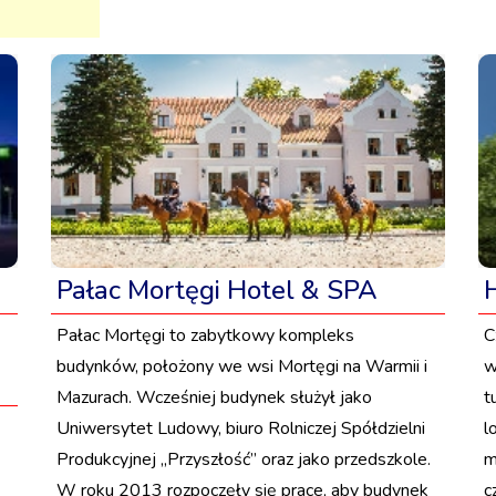
Pałac Mortęgi Hotel & SPA
Pałac Mortęgi to zabytkowy kompleks
C
budynków, położony we wsi Mortęgi na Warmii i
w
Mazurach. Wcześniej budynek służył jako
t
Uniwersytet Ludowy, biuro Rolniczej Spółdzielni
l
Produkcyjnej „Przyszłość” oraz jako przedszkole.
m
W roku 2013 rozpoczęły się prace, aby budynek
c