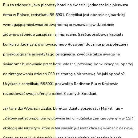
Blu za zdobycie, jako pierwszy hotel na świecie i jednocześnie pierwsza
firma w Polsce, certyfikatu BS 8901.
Certyfikat jest obecnie najbardziej
wymagającą międzynarodową normą przyznawaną w dziedzinie
zrównoważonego zarządzania imprezami. Sześcioosobowa kapituła
konkursu „Liderzy Zrównoważonego Rozwoju” doceniła prospołeczne i
proekologiczne aspekty tego osiągnięcia. Zwróciła także
uwagę na
świadome budowanie przez hotel własnej przewagi konkurencyjnej opartej
na zintegrowaniu działań CSR ze strategią biznesową. W jaki sposób?
Uzyskanie certyfikatu BS8901 pozwoliło Radisson Blu w Krakowie
rozbudować swoją ofertę o pakiet Zielonych Spotkań.
Jak twierdzi
Wojciech Liszka
, Dyrektor Działu Sprzedaży i Marketingu –
„
Zielony pakiet proponujemy głównie firmom głęboko zaangażowanym w CSR i
ekologię ale także tym, które w ten sposób już teraz chcą się wyróżnić na rynku.