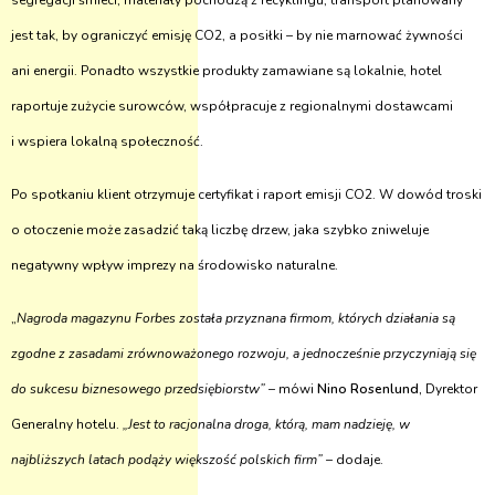
segregacji śmieci, materiały pochodzą z recyklingu, transport planowany
jest tak, by ograniczyć emisję CO2, a posiłki – by nie marnować żywności
ani energii. Ponadto wszystkie produkty zamawiane są lokalnie, hotel
raportuje zużycie surowców, współpracuje z regionalnymi dostawcami
i wspie­ra lokalną społeczność.
Po spotkaniu klient otrzymuje certyfikat i raport emisji CO2. W dowód troski
o otoczenie może zasadzić taką liczbę drzew, jaka szybko zniweluje
negatywny wpływ imprezy na środowisko naturalne.
„
Nagroda magazynu Forbes została przyznana firmom, których działania są
zgodne z zasadami zrównoważonego rozwoju, a jednocześnie przyczyniają się
do sukcesu biznesowego przedsiębiorstw”
– mówi
Nino Rosenlund,
Dyrektor
Generalny hotelu.
„Jest to racjonalna droga, którą, mam nadzieję, w
najbliższych latach podąży większość polskich firm”
– dodaje.