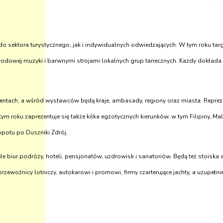
 sektora turystycznego, jak i indywidualnych odwiedzających. W tym roku tar
odowej muzyki i barwnymi strojami lokalnych grup tanecznych. Każdy dokłada s
tach, a wśród wystawców będą kraje, ambasady, regiony oraz miasta. Reprezen
ym roku zaprezentuje się także kilka egzotycznych kierunków, w tym Filipiny, Mal
opotu po Duszniki Zdrój.
e biur podróży, hoteli, pensjonatów, uzdrowisk i sanatoriów. Będą też stoiska a
ewoźnicy lotniczy, autokarowi i promowi, firmy czarterujące jachty, a uzupełni