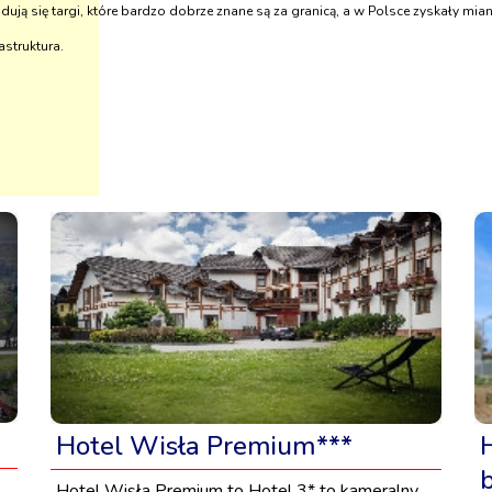
ją się targi, które bardzo dobrze znane są za granicą, a w Polsce zyskały mia
astruktura.
Hotel Wisła Premium***
Hotel Wisła Premium to Hotel 3* to kameralny