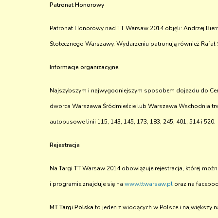
Patronat Honorowy
Patronat Honorowy nad TT Warsaw 2014 objęli: Andrzej Biern
Stołecznego Warszawy. Wydarzeniu patronują również Rafał Szm
Informacje organizacyjne
Najszybszym i najwygodniejszym sposobem dojazdu do Centru
dworca Warszawa Śródmieście lub Warszawa Wschodnia trwa 
autobusowe linii 115, 143, 145, 173, 183, 245, 401, 514 i 520.
Rejestracja
Na Targi TT Warsaw 2014 obowiązuje rejestracja, której możn
i programie znajduje się na
www.ttwarsaw.pl
oraz na facebo
MT Targi Polska
to jeden z wiodących w Polsce i największy 