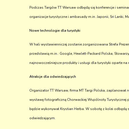
Podczas Targów TT Warsaw odbędą się konferencje i seminaria
organizacje turystyczne i ambasady m.in. Japonii, Sri Lanki, Mar
Nowe technologie dla turystyki
W hali wystawienniczej zostanie zorganizowana Strefa Prezen
przedstawią m.in.: Google, Hewlett-Packard Polska, Stowarz
najnowocześniejsze produkty i usługi dla turystyki oparte 
Atrakcje dla odwiedzających
Organizator TT Warsaw, firma MT Targi Polska, zaplanował ró
wystawę fotograficzną Chorwackiej Wspólnoty Turystycznej 
będzie wykonywał Krystian Herba. W sobotę z kolei odbędą s
odwiedzającym.