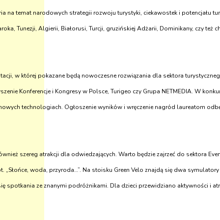
 na temat narodowych strategii rozwoju turystyki, ciekawostek i potencjału tu
oka, Tunezji, Algierii, Białorusi, Turcji, gruzińskiej Adżarii, Dominikany, czy też
tacji, w której pokazane będą nowoczesne rozwiązania dla sektora turystyczne
yszenie Konferencje i Kongresy w Polsce, Turigeo czy Grupa NETMEDIA. W konku
na nowych technologiach. Ogłoszenie wyników i wręczenie nagród laureatom odb
wnież szereg atrakcji dla odwiedzających. Warto będzie zajrzeć do sektora Even
pt. „Słońce, woda, przyroda…”. Na stoisku Green Velo znajdą się dwa symulato
ię spotkania ze znanymi podróżnikami. Dla dzieci przewidziano aktywności i a