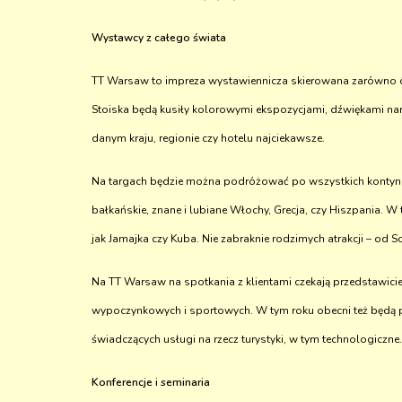
Wystawcy z całego świata
TT Warsaw to impreza wystawiennicza skierowana zarówno do
Stoiska będą kusiły kolorowymi ekspozycjami, dźwiękami nar
danym kraju, regionie czy hotelu najciekawsze.
Na targach będzie można podróżować po wszystkich kontynen
bałkańskie, znane i lubiane Włochy, Grecja, czy Hiszpania. W t
jak Jamajka czy Kuba. Nie zabraknie rodzimych atrakcji – od S
Na TT Warsaw na spotkania z klientami czekają przedstawiciel
wypoczynkowych i sportowych. W tym roku obecni też będą prz
świadczących usługi na rzecz turystyki, w tym technologiczne.
Konferencje i seminaria