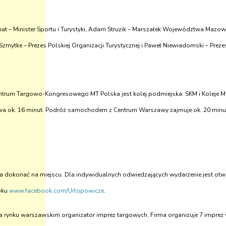
at – Minister Sportu i Turystyki, Adam Struzik – Marszałek Województwa Mazow
ytke – Prezes Polskiej Organizacji Turystycznej i Paweł Niewiadomski – Prezes 
m Targowo-Kongresowego MT Polska jest kolej podmiejska: SKM i Koleje Mazow
ok. 16 minut. Podróż samochodem z Centrum Warszawy zajmuje ok. 20 minut. 
a dokonać na miejscu. Dla indywidualnych odwiedzających wydarzenie jest otwar
oku
www.facebook.com/Urlopowicze
.
na rynku warszawskim organizator imprez targowych. Firma organizuje 7 imprez