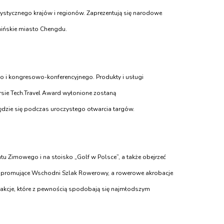
rystycznego krajów i regionów. Zaprezentują się narodowe
 chińskie miasto Chengdu.
go i kongresowo-konferencyjnego. Produkty i usługi
rsie Tech.Travel Award wyłonione zostaną
ędzie się podczas uroczystego otwarcia targów.
tu Zimowego i na stoisko „Golf w Polsce”, a także obejrzeć
ry promujące Wschodni Szlak Rowerowy, a rowerowe akrobacje
trakcje, które z pewnością spodobają się najmłodszym