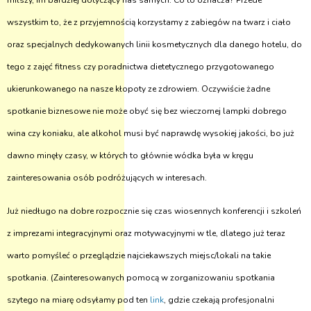
milszy, im bardziej dotyczący nas samych. Co to oznacza? Przede
wszystkim to, że z przyjemnością korzystamy z zabiegów na twarz i ciało
oraz specjalnych dedykowanych linii kosmetycznych dla danego hotelu, do
tego z zajęć fitness czy poradnictwa dietetycznego przygotowanego
ukierunkowanego na nasze kłopoty ze zdrowiem. Oczywiście żadne
spotkanie biznesowe nie może obyć się bez wieczornej lampki dobrego
wina czy koniaku, ale alkohol musi być naprawdę wysokiej jakości, bo już
dawno minęły czasy, w których to głównie wódka była w kręgu
zainteresowania osób podróżujących w interesach.
Już niedługo na dobre rozpocznie się czas wiosennych konferencji i szkoleń
z imprezami integracyjnymi oraz motywacyjnymi w tle, dlatego już teraz
warto pomyśleć o przeglądzie najciekawszych miejsc/lokali na takie
spotkania. (Zainteresowanych pomocą w zorganizowaniu spotkania
szytego na miarę odsyłamy pod ten
link
, gdzie czekają profesjonalni