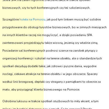
Strefa SPA ma zatem ogromne znaczenie także w trakcie spotkań
biznesowych, czy to tych konferencyjnych czy też szkoleniowych.
Szczególnie
hotele na Pomorzu
, jak pod tym linkiem muszą być solidnie
przygotowane do obsługi turystów biznesowych, bo w zimnych miesiącach
na innych klientów raczej nie mogą liczyć, a dzięki posiadaniu SPA
zainteresowani przyjeżdżają tu także wiosną, jesienią czy właśnie zimą.
Posiadanie sal konferencyjnych podnosi szanse na zarobek płynący z
organizacji konferencji i szkoleń na terenie obiektu, ale o standardzie tych
spotkań decydują dodatki takie, jak zdrowe i pyszne dania, wygodne
noclegi, ciekawe atrakcje na terenie obiektu i w jego obszarze. Spacery
wzdłuż linii brzegowej, deptaki czy stragany z pamiątkami to obecnie za
mało, aby przyciągnąć klienta biznesowego na Pomorze.
Odrobina luksusu w trakcie spotkań służbowych to miły akcent, a tym