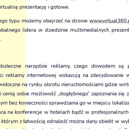
rtualną prezentację i gotowe.
tego typu możemy obejrzeć na stronie
www.virtual360.
obalnego lidera w dziedzinie multimedialnych prezent
.
 skuteczne narzędzie reklamy, czego dowodem są
ci reklamy internetowej wskazują na zdecydowanie w
e widoczne na rynku obrotu nieruchomościami gdzie wir
nci cenią sobie możliwość „dogłębnego” zapoznania się 
m bez konieczności sprawdzania go w miejscu lokalizac
sca na konferencje w hotelach bądź w profesjonalnyc
 którym z łatwością odnaleźć można dany obiekt w wyb