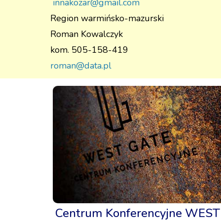
innakozar@gmail.com
Region warmińsko-mazurski
Roman Kowalczyk
kom. 505-158-419
roman@data.pl
Centrum Konferencyjne WEST