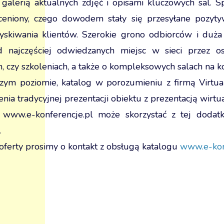
galerią aktualnych zdjęć i opisami kluczowych sal. S
ceniony, czego dowodem stały się przesyłane pozytyw
skiwania klientów. Szerokie grono odbiorców i duża
d najczęściej odwiedzanych miejsc w sieci przez os
h, czy szkoleniach, a także o kompleksowych salach na 
szym poziomie, katalog w porozumieniu z firmą Virtu
ia tradycyjnej prezentacji obiektu z prezentacją wirtu
e
www.e-konferencje.pl
może skorzystać z tej dodatk
.
oferty prosimy o kontakt z obsługą katalogu
www.e-kon