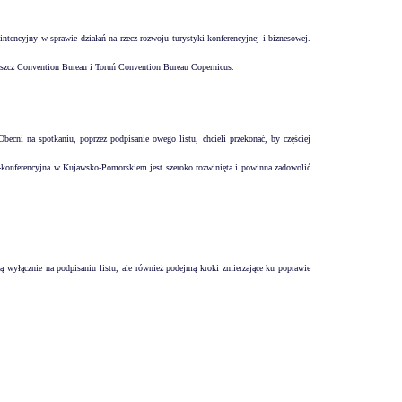
ntencyjny w sprawie działań na rzecz rozwoju turystyki konferencyjnej i biznesowej.
oszcz Convention Bureau i Toruń Convention Bureau Copernicus.
cni na spotkaniu, poprzez podpisanie owego listu, chcieli przekonać, by częściej
o-konferencyjna w Kujawsko-Pomorskiem jest szeroko rozwinięta i powinna zadowolić
ą wyłącznie na podpisaniu listu, ale również podejmą kroki zmierzające ku poprawie