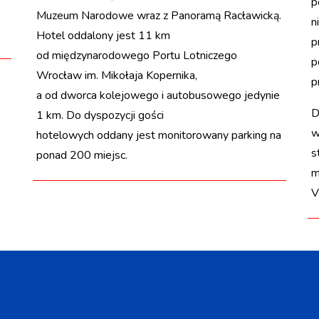
p
Muzeum Narodowe wraz z Panoramą Racławicką.
n
Hotel oddalony jest 11 km
p
od międzynarodowego Portu Lotniczego
p
Wrocław im. Mikołaja Kopernika,
p
a od dworca kolejowego i autobusowego jedynie
D
1 km. Do dyspozycji gości
w
hotelowych oddany jest monitorowany parking na
s
ponad 200 miejsc.
m
V