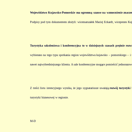
Województwo Kujawsko-Pomorskie
ma ogromną szanse na wzmocnienie znaczen
Podpisy pod tym dokumentem złożyli: wicemarszałek Maciej Eckardt, wiceprezes Kuj
Turystyka
szkoleniowa
i
konferencyjna
to w dzisiejszych czasach prężnie rozw
wybierano na tego typu spotkania region województwa kujawsko – pomorskiego – i t
nawet najwybredniejszego klienta. A sale konferencyjne mogące pomieścić jednorazow
Z treści listu intencyjnego wynika, że jego sygnatariusze uważają
rozwój turystyki
turystyki biznesowej w regionie.
M-D