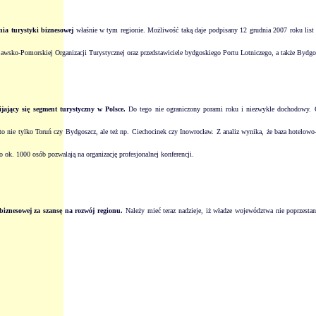
ia turystyki biznesowej
właśnie w tym regionie. Możliwość taką daje podpisany 12 grudnia 2007 roku list i
awsko-Pomorskiej Organizacji Turystycznej oraz przedstawiciele bydgoskiego Portu Lotniczego, a także Bydg
ijający się segment turystyczny w Polsce.
Do tego nie ograniczony porami roku i niezwykle dochodowy. Obe
o nie tylko Toruń czy Bydgoszcz, ale też np. Ciechocinek czy Inowrocław. Z analiz wynika, że baza hotelow
o ok. 1000 osób pozwalają na organizację profesjonalnej
konferencji
.
 biznesowej za szansę na rozwój regionu.
Należy mieć teraz nadzieje, iż władze województwa nie poprzestan