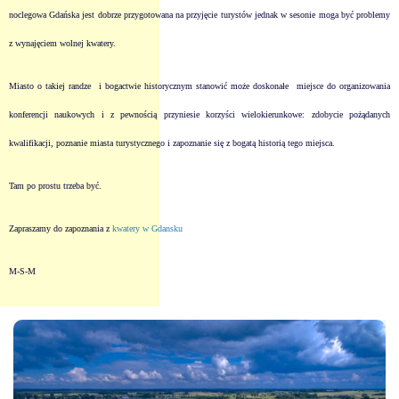
noclegowa Gdańska jest dobrze przygotowana na przyjęcie turystów jednak w sesonie moga być problemy
z wynajęciem wolnej kwatery.
Miasto o takiej randze
i bogactwie historycznym stanowić może doskonałe
miejsce do organizowania
konferencji
naukowych i z pewnością przyniesie korzyści wielokierunkowe: zdobycie pożądanych
kwalifikacji, poznanie miasta turystycznego i zapoznanie się z bogatą historią tego miejsca.
Tam po prostu trzeba być.
Zapraszamy do zapoznania z
kwatery w Gdansku
M-S-M