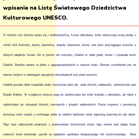
wpisania na Listę Światowego Dziedzictwa
Kulturowego UNESCO.
W mieście tym historia splata się z teraźniejszością. Liczne zabytkami, które zachwycają swoją urodą, a
wśród nich Kościoły, baszty, kamienice, zespoły klasztorne,
dwory
oraz ulice przyciągające turystów z
różnych zakątków świata. Ale to jeszcze nie wszystko, Gdańsk to także plaże, morze i wspaniałe molo
Gdańsk- Brzeźno uznane za jedno z najpopularniejszych w naszym kraju. Obecnie wymieniane jest na
trzecim miejscu w rankingach najczęściej odwiedzanych mol przez turystów.
Gdańsk posiada także wspaniałe szlaki turystyczne takie jak: szlak oliwski, nadmorski, sobieszowski oraz
Kanału Raduni. Te wyjątkowe miejsca mają do zaoferowania nie tylko kontakt z zabytkami, ale także z
wędrówkami po obszarach leśnych, trawiastych i plażach nadmorskich. Piesze wyprawy z pewnością
dostarczą wielu wrażeń, a wybierając jeden ze szlaków będziemy mieli zapewnią rozrywkę na cały dzień.
Tego typu odpoczynek połączony z poznawaniem historycznej strony tego miasta oraz całego kraju
stanowić może doskonały sposób na spędzenie spotkania integracyjnego lub motywacyjnego.
Baza