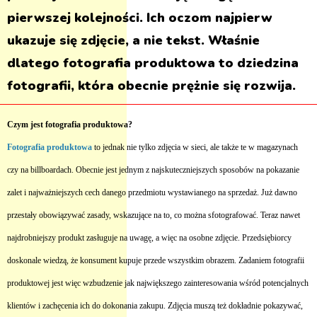
pierwszej kolejności. Ich oczom najpierw
ukazuje się zdjęcie, a nie tekst. Właśnie
dlatego fotografia produktowa to dziedzina
fotografii, która obecnie prężnie się rozwija.
Czym jest fotografia produktowa?
Fotografia produktowa
to jednak nie tylko zdjęcia w sieci, ale także te w magazynach
czy na billboardach. Obecnie jest jednym z najskuteczniejszych sposobów na pokazanie
zalet i najważniejszych cech danego przedmiotu wystawianego na sprzedaż. Już dawno
przestały obowiązywać zasady, wskazujące na to, co można sfotografować. Teraz nawet
najdrobniejszy produkt zasługuje na uwagę, a więc na osobne zdjęcie. Przedsiębiorcy
doskonale wiedzą, że konsument kupuje przede wszystkim obrazem. Zadaniem fotografii
produktowej jest więc wzbudzenie jak największego zainteresowania wśród potencjalnych
klientów i zachęcenia ich do dokonania zakupu. Zdjęcia muszą też dokładnie pokazywać,