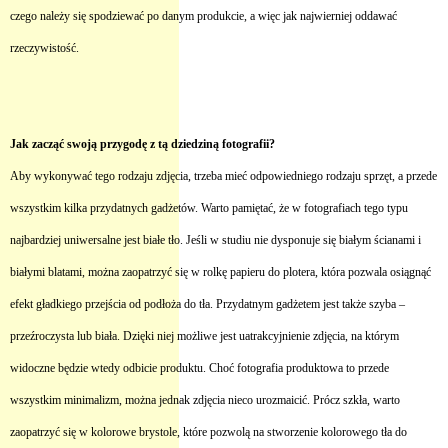
czego należy się spodziewać po danym produkcie, a więc jak najwierniej oddawać
rzeczywistość.
Jak zacząć swoją przygodę z tą dziedziną fotografii?
Aby wykonywać tego rodzaju zdjęcia, trzeba mieć odpowiedniego rodzaju sprzęt, a przede
wszystkim kilka przydatnych gadżetów. Warto pamiętać, że w fotografiach tego typu
najbardziej uniwersalne jest białe tło. Jeśli w studiu nie dysponuje się białym ścianami i
białymi blatami, można zaopatrzyć się w rolkę papieru do plotera, która pozwala osiągnąć
efekt gładkiego przejścia od podłoża do tła. Przydatnym gadżetem jest także szyba –
przeźroczysta lub biała. Dzięki niej możliwe jest uatrakcyjnienie zdjęcia, na którym
widoczne będzie wtedy odbicie produktu. Choć fotografia produktowa to przede
wszystkim minimalizm, można jednak zdjęcia nieco urozmaicić. Prócz szkła, warto
zaopatrzyć się w kolorowe brystole, które pozwolą na stworzenie kolorowego tła do