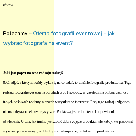
zdjęcia.
Polecamy –
Oferta fotografii eventowej – jak
wybrać fotografa na event?
Jaki jest popyt na tego rodzaju usługi?
80% zdjęć, z którymi każdy styka się na co dzień, to właśnie fotografia produktowa. Tego
rodzaju fotografie goszczą na portalach typu Facebook, w gazetach, na billboardach czy
innych nośnikach reklamy, a przede wszystkim w internecie. Przy tego rodzaju zdjęciach
nie ma miejsca na efekty artystyczne. Podstawą jest jednolite tło i odpowiednie
oświetlenie. O tym, jak trudno jest zrobić dobre zdjęcie produktu, wie każdy, kto próbował
wykonać je na własną rękę. Osoby specjalizujące się w fotografii produktowej z