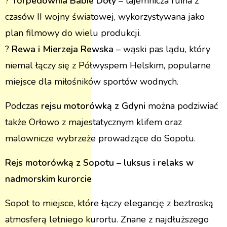
?
Torpedownia Babie Doły
– tajemnicza ruina z
czasów II wojny światowej, wykorzystywana jako
plan filmowy do wielu produkcji​.
?
Rewa i Mierzeja Rewska
– wąski pas lądu, który
niemal łączy się z Półwyspem Helskim, popularne
miejsce dla miłośników sportów wodnych​.
Podczas
rejsu motorówką z Gdyni
można podziwiać
także Orłowo z majestatycznym klifem oraz
malownicze wybrzeże prowadzące do Sopotu.
Rejs motorówką z Sopotu – luksus i relaks w
nadmorskim kurorcie
Sopot to miejsce, które łączy elegancję z beztroską
atmosferą letniego kurortu. Znane z najdłuższego