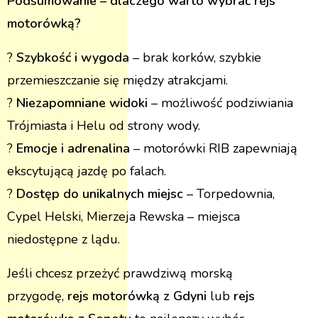
Podsumowanie – dlaczego warto wybrać rejs
motorówką?
?
Szybkość i wygoda
– brak korków, szybkie
przemieszczanie się między atrakcjami.
?
Niezapomniane widoki
– możliwość podziwiania
Trójmiasta i Helu od strony wody.
?
Emocje i adrenalina
– motorówki RIB zapewniają
ekscytującą jazdę po falach.
?
Dostęp do unikalnych miejsc
– Torpedownia,
Cypel Helski, Mierzeja Rewska – miejsca
niedostępne z lądu​.
Jeśli chcesz przeżyć prawdziwą morską
przygodę,
rejs motorówką z Gdyni
lub
rejs