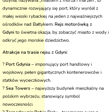
Gdynia, nazywana „miastem z morza i marzeń”, to
dynamicznie rozwijający się port, który wyrósł z
małej wioski rybackiej na jeden z najważniejszych
ośrodków nad Bałtykiem​.
Rejs motorówką z
Gdyni
to świetna okazja, by zobaczyć miasto z wody i
odkryć jego morskie dziedzictwo.
Atrakcje na trasie rejsu z Gdyni:
?
Port Gdynia
– imponujący port handlowy i
wojskowy, pełen gigantycznych kontenerowców i
statków wycieczkowych​.
?
Sea Towers
– najwyższy budynek mieszkalny na
polskim wybrzeżu, stanowiący symbol
nowoczesności​.