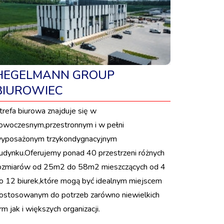
HEGELMANN GROUP
BIUROWIEC
trefa biurowa znajduje się w
owoczesnym,przestronnym i w pełni
yposażonym trzykondygnacyjnym
udynku.Oferujemy ponad 40 przestrzeni różnych
ozmiarów od 25m2 do 58m2 mieszczących od 4
o 12 biurek,które mogą być idealnym miejscem
ostosowanym do potrzeb zarówno niewielkich
irm jak i większych organizacji.