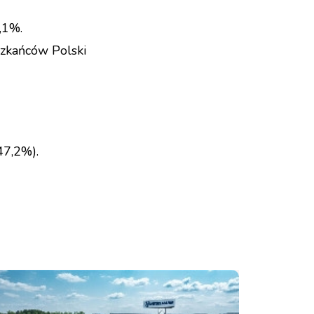
,1%.
szkańców Polski
47,2%).