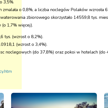
o 3,5%.
 zmalała o 0,8%, a liczba noclegów Polaków wzrosła 6
waterowania zbiorowego skorzystało 14559,8 tys. mie
 (o 1,7% więcej).
 tys. (wzrost o 8,2%).
0918,1 (wzrost o 3,4%).
jsc noclegowych (do 37,8%) oraz pokoi w hotelach (do 
acy.htm