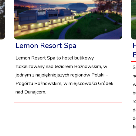
Lemon Resort Spa
Lemon Resort Spa to hotel butikowy
zlokalizowany nad Jeziorem Rożnowskim, w
S
jednym z najpiękniejszych regionów Polski –
n
Pogórzu Rożnowskim, w miejscowości Gródek
w
nad Dunajcem.
b
r
d
d
f