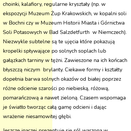
choinki, kalafiory, regularne kryształy (np. w
ekspozycji Muzeum Żup Krakowskich, w kopalni soli
w Bochni czy w Muzeum Historii Miasta i Górnictwa
Soli Potasowych w Bad Salzdetfurth w Niemczech).
Niezwykle subtelne są te ujęcia które pokazują
kropelki spływające po solnych soplach lub
gałązkach tarniny w tężni. Zawieszone na ich końcach
błyszczą niczym brylanty. Ciekawe formy i kształty
dopełnia barwa solnych okazów od białej poprzez
różne odcienie szarości po niebieską, różową,
pomarańczową a nawet zieloną. Czasem wspomaga
je światło tworząc całą gamę odcieni i dając
wrażenie niesamowitej głębi.
Jeszcze inaczej prezentuje się sól warzona w