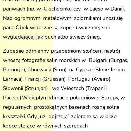
panwiach (np. w Ciechocinku czy w Laeso w Danii).
Nad ogromnymi metalowymi zbiornikami unosi się
para. Obok widoczne są kopce uwarzonej soli
wyglądającej jak puch albo świeży śnieg.
Zupełnie odmienny, przepełniony słońcem nastrój
wnoszą fotografie salin morskich w Bułgarii (Burgas,
Pomorje), Chorwacji (Ston), na Cyprze (Słone Jezioro
Larnaca), Francji (Gruissan), Portugali (Aveiro),
Słowenii (Strunjan) i we Włoszech (Trapani i
Paceco).W ciepłym klimacie południowej Europy, w
regularnych, prostokątnych basenach rosną solne
kryształki. Gdy już „dojrzeją” zbierane są w białe
kopce stojące w równych szeregach.