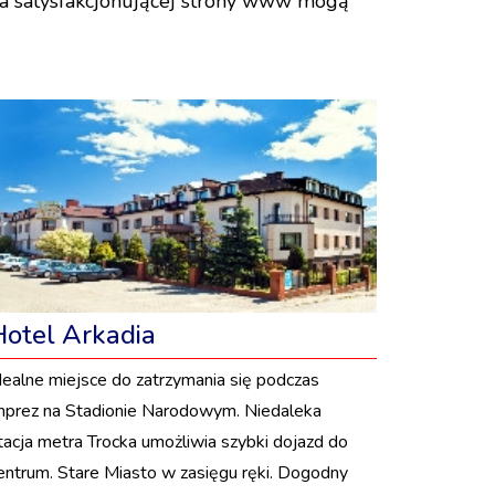
nia satysfakcjonującej strony www mogą
Hotel Arkadia
dealne miejsce do zatrzymania się podczas
mprez na Stadionie Narodowym. Niedaleka
tacja metra Trocka umożliwia szybki dojazd do
entrum. Stare Miasto w zasięgu ręki. Dogodny