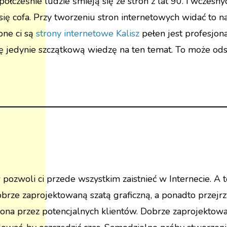
cześnie ludzie śmieją się ze stron z lat 90. i wczesn
en się cofa. Przy tworzeniu stron internetowych widać to n
bne ci są
strony internetowe Kalisz
pełen jest profesjon
ię jedynie szczątkową wiedzę na ten temat. To może ods
zwoli ci przede wszystkim zaistnieć w Internecie. A to
obrze zaprojektowaną szatą graficzną, a ponadto przejrzy
ona przez potencjalnych klientów. Dobrze zaprojektowa