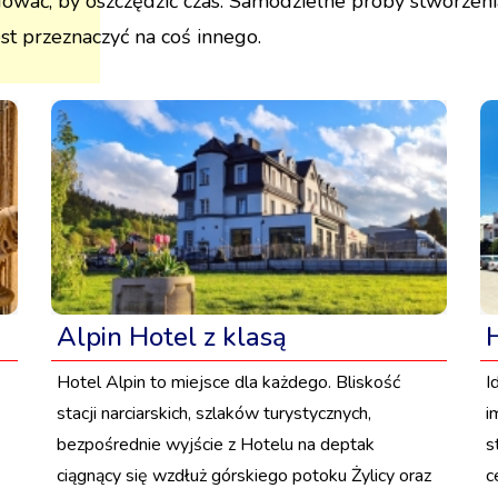
cydować, by oszczędzić czas. Samodzielne próby stworze
est przeznaczyć na coś innego.
Alpin Hotel z klasą
Hotel Alpin to miejsce dla każdego. Bliskość
I
stacji narciarskich, szlaków turystycznych,
i
bezpośrednie wyjście z Hotelu na deptak
s
ciągnący się wzdłuż górskiego potoku Żylicy oraz
c