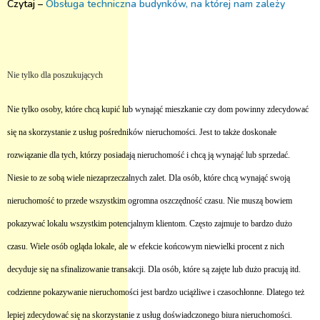
Czytaj –
Obsługa techniczna budynków, na której nam zależy
Nie tylko dla poszukujących
Nie tylko osoby, które chcą kupić lub wynająć mieszkanie czy dom powinny zdecydować
się na skorzystanie z usług pośredników nieruchomości. Jest to także doskonałe
rozwiązanie dla tych, którzy posiadają nieruchomość i chcą ją wynająć lub sprzedać.
Niesie to ze sobą wiele niezaprzeczalnych zalet. Dla osób, które chcą wynająć swoją
nieruchomość to przede wszystkim ogromna oszczędność czasu. Nie muszą bowiem
pokazywać lokalu wszystkim potencjalnym klientom. Często zajmuje to bardzo dużo
czasu. Wiele osób ogląda lokale, ale w efekcie końcowym niewielki procent z nich
decyduje się na sfinalizowanie transakcji. Dla osób, które są zajęte lub dużo pracują itd.
codzienne pokazywanie nieruchomości jest bardzo uciążliwe i czasochłonne. Dlatego też
lepiej zdecydować się na skorzystanie z usług doświadczonego biura nieruchomości.