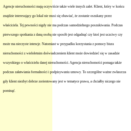
Agencje nieruchomości mają oczywiście także wiele innych zalet. Klient, który w końcu
znajdzie interesujący go lokal nie musi się obawiać, że zostanie oszukany przez
właściciela. Tej pewności nigdy nie ma podczas samodzielnego poszukiwania. Podczas
pierwszego spotkania z daną osobą nie sposób jest odgadnąć czy ktoś jest uczciwy czy
może ma nieczyste intencje. Natomiast w przypadku korzystania z pomocy biura
nieruchomości z wieloletnim doświadczeniem klient może dowiedzieć się w zasadzie
wszystkiego o właścicielu danej nieruchomości. Agencja nieruchomości pomaga także
podczas załatwiania formalności i podpisywaniu umowy. To szczególne ważne zwłaszcza
gdy klient niezbyt dobrze zorientowany jest w tematyce prawa, a chciałby niczego nie
pominąć.