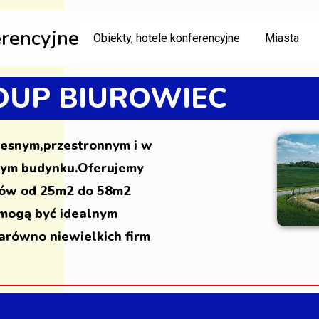
erencyjne
Obiekty, hotele konferencyjne
Miasta
UP BIUROWIEC
zesnym,przestronnym i w
nym budynku.Oferujemy
arów od 25m2 do 58m2
 mogą być idealnym
równo niewielkich firm