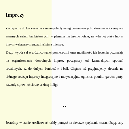
Imprezy
Zachęcamy do korzystania z naszej oferty usług cateringowych, które świadczymy we
własnych salach bankietowych, w plenerze na terenie hotelu, na własnej plaży lub w
innym wskazanym przez Państwa miejscu.
Duży wybór sal o zróżnicowanej powierzchni oraz możliwość ich łączenia pozwalają
na organizowanie dowolnych imprez, począwszy od kameralnych spotkań
rodzinnych, aż do dużych bankietów i bali. Chętnie też przyjmujemy zlecenia na
różnego rodzaju imprezy integracyjne i motywacyjne: ogniska, pikniki, garden party,
zawody sprawnościowe, a zimą kuligi.
Jesteśmy w stanie zrealizować każdy pomysł na ciekawe spędzenie czasu, dbając aby