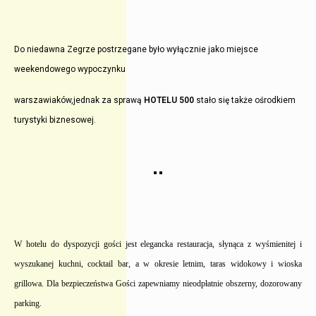
Do niedawna Zegrze postrzegane było wyłącznie jako miejsce
weekendowego wypoczynku
warszawiaków,
jednak za sprawą
HOTELU 500
stało się także ośrodkiem
turystyki biznesowej.
W hotelu do dyspozycji gości jest elegancka restauracja, słynąca z wyśmienitej i
wyszukanej kuchni, cocktail bar, a w okresie letnim, taras widokowy i wioska
grillowa. Dla bezpieczeństwa Gości zapewniamy nieodpłatnie obszerny, dozorowany
parking.