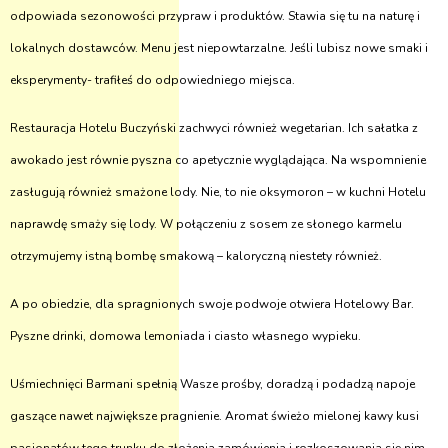
odpowiada sezonowości przypraw i produktów. Stawia się tu na naturę i
lokalnych dostawców. Menu jest niepowtarzalne. Jeśli lubisz nowe smaki i
eksperymenty- trafiłeś do odpowiedniego miejsca.
Restauracja Hotelu Buczyński zachwyci również wegetarian. Ich sałatka z
awokado jest równie pyszna co apetycznie wyglądająca. Na wspomnienie
zasługują również smażone lody. Nie, to nie oksymoron – w kuchni Hotelu
naprawdę smaży się lody. W połączeniu z sosem ze słonego karmelu
otrzymujemy istną bombę smakową – kaloryczną niestety również.
A po obiedzie, dla spragnionych swoje podwoje otwiera Hotelowy Bar.
Pyszne drinki, domowa lemoniada i ciasto własnego wypieku.
Uśmiechnięci Barmani spełnią Wasze prośby, doradzą i podadzą napoje
gaszące nawet największe pragnienie. Aromat świeżo mielonej kawy kusi