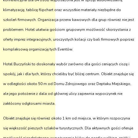
konferencyjna dla 84 osób wyposażona jest w sprzęt audiowizualny,
klimatyzację, tablicę flipchart oraz wszystkie materiały niezbędne do
szkoleń firmowych. Organizacja przerw kawowych dla grup również nie jest
problemem. Hotel ułatwia gościom grupowym możliwość skorzystania z
oferty imprez integracyjnych, uroczystych kolacji czy bali firmowych poprzez
kompleksową organizację tych Eventów.
Hotel Buczyński to doskonały wybór zarówno dla gości ceniących ciszę i
spokój, jak i dla tych, którzy chcieliby być bliżej centrum. Obiekt znajduje się
w odległości około 50 m od Domu Zdrojowego oraz Deptaku Miejskiego,
ale jego położenie z dala od głównej ulicy zapewnia wypoczynek nie
zakłócony odgłosami miasta.
Obiekt znajduje się również około 1 km od miejsca, w którym rozpoczyna
się większość pieszych szlaków turystycznych. Dla aktywnych gości oferuje