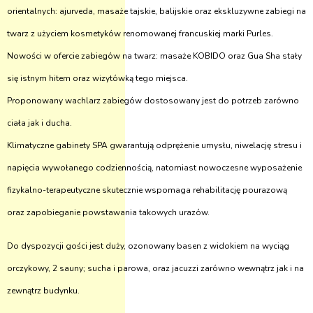
orientalnych: ajurveda, masaże tajskie, balijskie oraz ekskluzywne zabiegi na
twarz z użyciem kosmetyków renomowanej francuskiej marki Purles.
Nowości w ofercie zabiegów na twarz: masaże KOBIDO oraz Gua Sha stały
się istnym hitem oraz wizytówką tego miejsca.
Proponowany wachlarz zabiegów dostosowany jest do potrzeb zarówno
ciała jak i ducha.
Klimatyczne gabinety SPA gwarantują odprężenie umysłu, niwelację stresu i
napięcia wywołanego codziennością, natomiast nowoczesne wyposażenie
fizykalno-terapeutyczne skutecznie wspomaga rehabilitację pourazową
oraz zapobieganie powstawania takowych urazów.
Do dyspozycji gości jest duży, ozonowany basen z widokiem na wyciąg
orczykowy, 2 sauny; sucha i parowa, oraz jacuzzi zarówno wewnątrz jak i na
zewnątrz budynku.