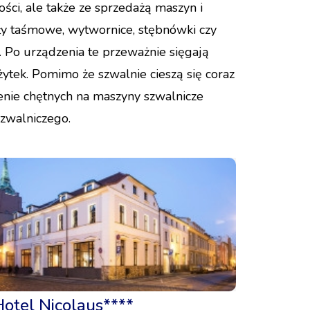
ści, ale także ze sprzedażą maszyn i
iły taśmowe, wytwornice, stębnówki czy
 Po urządzenia te przeważnie sięgają
ytek. Pomimo że szwalnie cieszą się coraz
zienie chętnych na maszyny szwalnicze
szwalniczego.
Hotel Nicolaus****