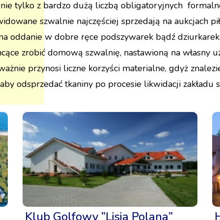
nie tylko z bardzo dużą liczbą obligatoryjnych formalno
ikwidowane szwalnie najczęściej sprzedają na aukcjach p
 na oddanie w dobre ręce podszywarek bądź dziurkarek.
hcące zrobić domową szwalnię, nastawioną na własny uż
eważnie przynosi liczne korzyści materialne, gdyż znale
, aby odsprzedać tkaniny po procesie likwidacji zakładu 
Klub Golfowy ”Lisia Polana”