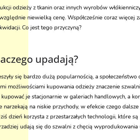
ukcji odzieży z tkanin oraz innych wyrobów włókiennicz
zględnie niewielką cenę. Współcześnie coraz więcej za
widacji. Co jest tego przyczyną?
laczego upadają?
szyły się bardzo dużą popularnością, a społeczeństwo ch
mi możliwościami kupowania odzieży znaczenie szwalni
kupować je stacjonarnie w galeriach handlowych, a korzy
e narzekają na niskie przychody, w efekcie czego dalsz
dziś dzień korzysta z przestarzałych technologii, które
 rzadziej udają się do szwalni z chęcią wyprodukowania