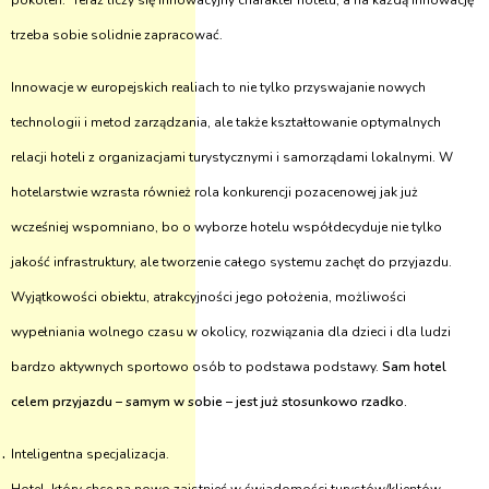
pokoleń. Teraz liczy się innowacyjny charakter hotelu, a na każdą innowację
trzeba sobie solidnie zapracować.
Innowacje w europejskich realiach to nie tylko przyswajanie nowych
technologii i metod zarządzania, ale także kształtowanie optymalnych
relacji hoteli z organizacjami turystycznymi i samorządami lokalnymi. W
hotelarstwie wzrasta również rola konkurencji pozacenowej jak już
wcześniej wspomniano, bo o wyborze hotelu współdecyduje nie tylko
jakość infrastruktury, ale tworzenie całego systemu zachęt do przyjazdu.
Wyjątkowości obiektu, atrakcyjności jego położenia, możliwości
wypełniania wolnego czasu w okolicy, rozwiązania dla dzieci i dla ludzi
bardzo aktywnych sportowo osób to podstawa podstawy.
Sam hotel
celem przyjazdu – samym w sobie – jest już stosunkowo rzadko.
Inteligentna specjalizacja.