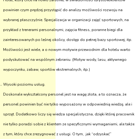
Hotel, który chce na nowo zaistnieć w świadomości turystów/klientów
powinien czym prędzej przystąpić do analizy możliwości rozwoju na
wybranej płaszczyźnie. Specjalizacja w organizacji zajęć sportowych, na
przykład z trenerami personalnymi, zajęcia fitness, poranne biegi dla
zainteresowanych po leśnej okolicy, dostęp do pełnej bazy sportowej, itp.
Możliwości jest wiele, a o nowym motywie przewodnim dla hotelu warto
podyskutować na wspólnym zebraniu. (Motyw wody, lasu, aktywnego
wypoczynku, zabaw, sportów ekstremalnych, itp.)
Wysoki poziomu usług.
Doskonale wykształcony personel jest na wagę złota, a to oznacza, że
personel powinien być nie tylko wyposażony w odpowiednią wiedzę, ale i
sprzęt. Dodatkowo liczy się wiedza specjalistyczna, dzięki której pracownik
nie tylko poradzi sobie z klientem ze specyficznymi wymaganiami, ale także
z tym, który chce zrezygnować z usługi. O tym, jak “odzyskać”