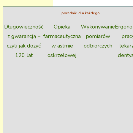
poradniki dla każdego
Długowieczność
Opieka
Wykonywanie
Ergono
z gwarancją –
farmaceutyczna
pomiarów
prac
czyli jak dożyć
w astmie
odbiorczych
lekar
120 lat
oskrzelowej
denty