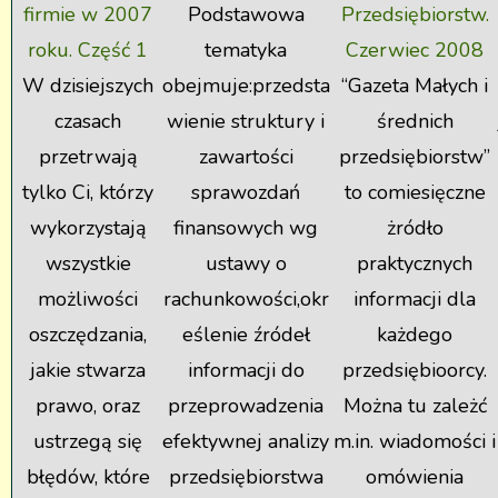
firmie w 2007
Podstawowa
Przedsiębiorstw.
roku. Część 1
tematyka
Czerwiec 2008
W dzisiejszych
obejmuje:przedsta
“Gazeta Małych i
czasach
wienie struktury i
średnich
przetrwają
zawartości
przedsiębiorstw”
tylko Ci, którzy
sprawozdań
to comiesięczne
wykorzystają
finansowych wg
żródło
wszystkie
ustawy o
praktycznych
możliwości
rachunkowości,okr
informacji dla
oszczędzania,
eślenie źródeł
każdego
jakie stwarza
informacji do
przedsiębioorcy.
prawo, oraz
przeprowadzenia
Można tu zależć
ustrzegą się
efektywnej analizy
m.in. wiadomości i
błędów, które
przedsiębiorstwa
omówienia