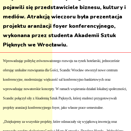
pojawili się przedstawiciele biznesu, kultury i
mediów. Atrakcją wieczoru była prezentacja
projektu aranżacji foyer konferencyjnego,
wykonana przez studenta Akademii Sztuk
Pięknych we Wrocławiu.
Wprowadzając politykę zrównoważonego rozwoju na rynek hotelarski, jednocześnie
oferując unikalne rozwiązania dla Gości, Scandic Wrocław otworzył nowe centrum
konferencyjne, modernizując większość sal konferencyjno-bankietowych oraz
wprowadzając nowatorskie koncepty. W ramach wspierania działań lokalnej społeczności,
Scandic połączył siły z Akademią Sztuk Pięknych, której studenci przygotowywali
projekty aranżacji konferencyjnego foyer, jako własne prace semestralne.
„Dziękujemy za wszystkie projekty, które odznaczały się wyjątkową inwencją oraz