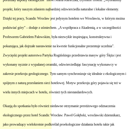
poruszały aspekty ekologiczne” mówi Marta Karteczka, Dyrektor Hotelu. „Wybraliśmy
projekt, który naszym zdaniem najbardziej odzwierciedla naturalne i lokalne elementy.
Dzięki tej pracy, Scandic Wrocław jest jedynym hotelem we Wrocławiu, w którym można
podziwiać góry” – dodaje z uśmiechem. „A współpraca z Akademią, a w szczególności
Profesorem Gabrielem Palowskim, była niezwykle inspirująca, konstruktywna i
pokazująca, jak dojrzałe nastawienie na kwestie funkcjonalne prezentuje uczelnia”.
Zwycięski projekt autorstwa Partyka Rogińskiego przedstawia masyw góry Ślęża i jest
wykonany ręcznie z wypalanej ceramiki, odzwierciedlając fascynację wykonawcy w
zakresie przekroju geologicznego. Tym samym synchronizuje się idealnie z ekologicznym i
spójnym z naturą przesłaniem sieci hotelowej. Motyw przekroju góry pojawia się też w
wielu innych miejscach w hotelu, również tych niestandardowych.
Okazją do spotkania było również niedawne otrzymanie prestiżowego odznaczenia
ekologicznego przez hotel Scandic Wrocław. Paweł Gołębski, wrocławski dziennikarz,
jako prowadzący wielokrotnie podkreślał proekologiczne działania hotelu takie jak