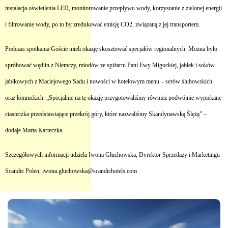
instalacja oświetlenia LED, monitorowanie przepływu wody, korzystanie z zielonej energii
i filtrowanie wody, po to by zredukować emisję CO2, związaną z jej transportem.
Podczas spotkania Goście mieli okazję skosztować specjałów regionalnych. Można było
spróbować wędlin z Niemczy, miodów ze spiżarni Pani Ewy Migockiej, jabłek i soków
jabłkowych z Maciejowego Sadu i nowości w hotelowym menu – serów ślubowskich
oraz łomnickich. „Specjalnie na tę okazję przygotowaliśmy również podwójnie wypiekane
ciasteczka przedstawiające przekrój góry, które nazwaliśmy Skandynawską Ślężą” –
dodaje Marta Karteczka.
Szczegółowych informacji udziela Iwona Głuchowska, Dyrektor Sprzedaży i Marketingu
Scandic Polen, iwona.gluchowska@scandichotels.com