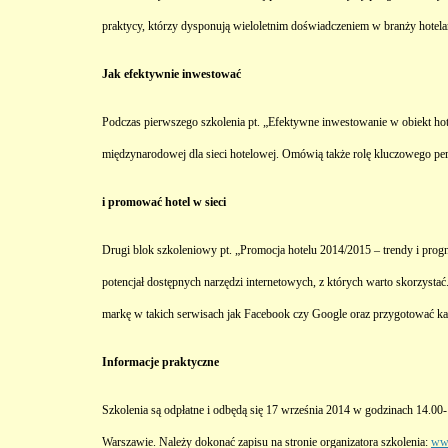
praktycy, którzy dysponują wieloletnim doświadczeniem w branży hotelar
Jak efektywnie inwestować
Podczas pierwszego szkolenia pt. „Efektywne inwestowanie w obiekt hot
międzynarodowej dla sieci hotelowej. Omówią także rolę kluczowego per
i promować hotel w sieci
Drugi blok szkoleniowy pt. „Promocja hotelu 2014/2015 – trendy i prog
potencjał dostępnych narzędzi internetowych, z których warto skorzyst
markę w takich serwisach jak Facebook czy Google oraz przygotować kam
Informacje praktyczne
Szkolenia są odpłatne i odbędą się 17 września 2014 w godzinach 14.0
Warszawie. Należy dokonać zapisu na stronie organizatora szkolenia:
www