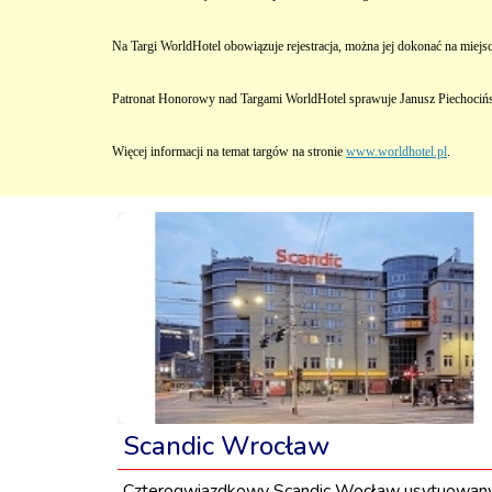
Na Targi WorldHotel obowiązuje rejestracja, można jej dokonać na miejs
Patronat Honorowy nad Targami WorldHotel sprawuje Janusz Piechocińs
Więcej informacji na temat targów na stronie
www.worldhotel.pl
.
Scandic Wrocław
Czterogwiazdkowy Scandic Wocław usytuowan