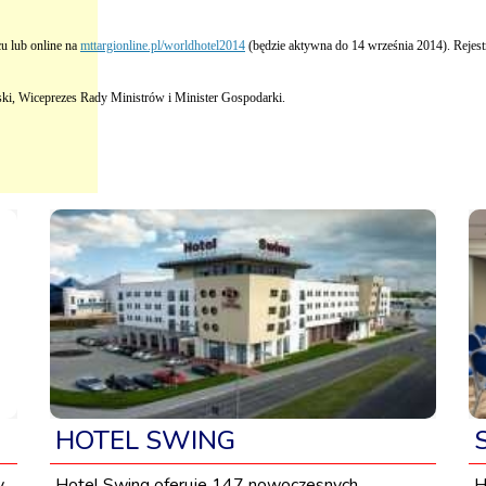
cu lub online na
mttargionline.pl/worldhotel2014
(będzie aktywna do 14 września 2014). Rejestrac
ki, Wiceprezes Rady Ministrów i Minister Gospodarki.
HOTEL SWING
y
Hotel Swing oferuje 147 nowoczesnych,
H