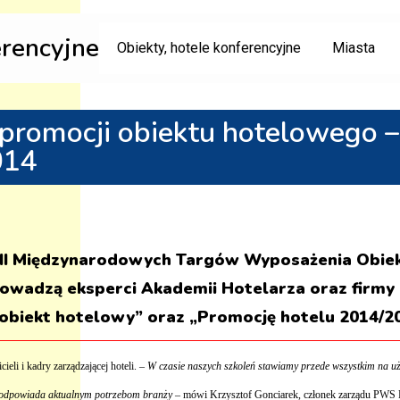
erencyjne
Obiekty, hotele konferencyjne
Miasta
 promocji obiektu hotelowego –
014
ia VII Międzynarodowych Targów Wyposażenia Ob
rowadzą eksperci Akademii Hotelarza oraz firm
biekt hotelowy” oraz „Promocję hotelu 2014/201
eli i kadry zarządzającej hoteli. –
W czasie naszych szkoleń stawiamy przede wszystkim na u
y odpowiada aktualnym potrzebom branży
– mówi Krzysztof Gonciarek, członek zarządu PWS P