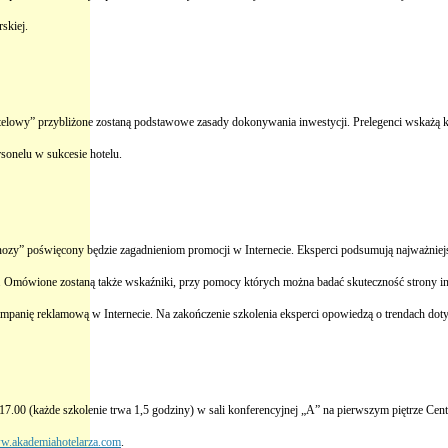
skiej.
elowy” przybliżone zostaną podstawowe zasady dokonywania inwestycji. Prelegenci wskażą kto 
sonelu w sukcesie hotelu.
nozy” poświęcony będzie zagadnieniom promocji w Internecie. Eksperci podsumują najważniejs
ać. Omówione zostaną także wskaźniki, przy pomocy których można badać skuteczność strony in
panię reklamową w Internecie. Na zakończenie szkolenia eksperci opowiedzą o trendach dotyc
0-17.00 (każde szkolenie trwa 1,5 godziny) w sali konferencyjnej „A” na pierwszym piętrze
.akademiahotelarza.com
.