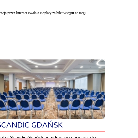
ja przez Internet zwalnia z opłaty za bilet wstępu na targi.
SCANDIC GDAŃSK
otel Scandic Gdańsk znajduje się naprzeciwko