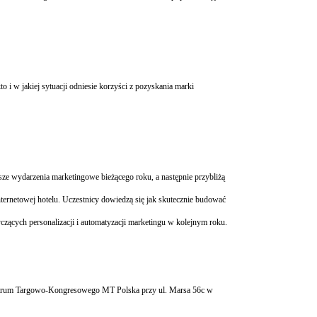
i w jakiej sytuacji odniesie korzyści z pozyskania marki
ze wydarzenia marketingowe bieżącego roku, a następnie przybliżą
ternetowej hotelu. Uczestnicy dowiedzą się jak skutecznie budować
zących personalizacji i automatyzacji marketingu w kolejnym roku.
 Centrum Targowo-Kongresowego MT Polska przy ul. Marsa 56c w