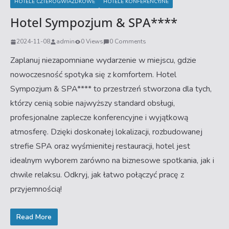
HOTELE CZTEROGWIAZDKOWE
HOTELE KONFERENCYJNE
Hotel Sympozjum & SPA****
2024-11-08
admin
0 Views
0 Comments
Zaplanuj niezapomniane wydarzenie w miejscu, gdzie
nowoczesność spotyka się z komfortem. Hotel
Sympozjum & SPA**** to przestrzeń stworzona dla tych,
którzy cenią sobie najwyższy standard obsługi,
profesjonalne zaplecze konferencyjne i wyjątkową
atmosferę. Dzięki doskonałej lokalizacji, rozbudowanej
strefie SPA oraz wyśmienitej restauracji, hotel jest
idealnym wyborem zarówno na biznesowe spotkania, jak i
chwile relaksu. Odkryj, jak łatwo połączyć pracę z
przyjemnością!
Read More