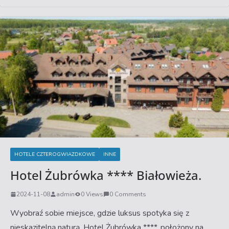
HOTELE CZTEROGWIAZDKOWE
INNE
Hotel Żubrówka **** Białowieża.
2024-11-08
admin
0 Views
0 Comments
Wyobraź sobie miejsce, gdzie luksus spotyka się z
nieskazitelną naturą. Hotel Żubrówka ****, położony na